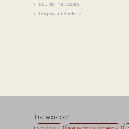
Buurtkring Usselo
Dorpsraad Boekelo
Trefwoorden
AkzoNobel
(105)
Bedrijfsverkoop | Overname
(50)
Co