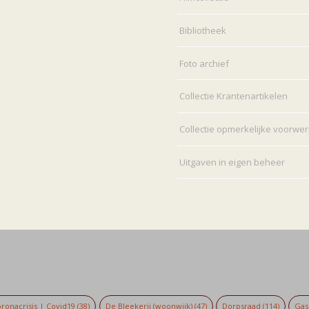
Bibliotheek
Foto archief
Collectie Krantenartikelen
Collectie opmerkelijke voorwe
Uitgaven in eigen beheer
ronacrisis | Covid19
(38)
De Bleekerij (woonwijk)
(47)
Dorpsraad
(114)
Gaso