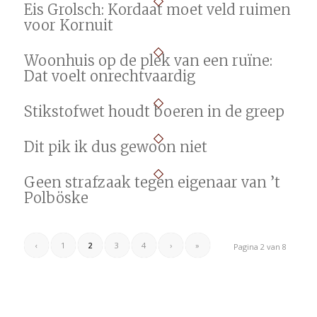
Eis Grolsch: Kordaat moet veld ruimen
voor Kornuit
Woonhuis op de plek van een ruïne:
Dat voelt onrechtvaardig
Stikstofwet houdt boeren in de greep
Dit pik ik dus gewoon niet
Geen strafzaak tegen eigenaar van ’t
Polböske
‹
1
2
3
4
›
»
Pagina 2 van 8