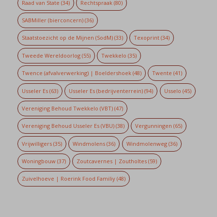
Raad van State
(34)
Rechtspraak
(80)
SABMiller (bierconcern)
(36)
Staatstoezicht op de Mijnen (SodM)
(33)
Texoprint
(34)
Tweede Wereldoorlog
(55)
Twekkelo
(35)
Twence (afvalverwerking) | Boeldershoek
(48)
Twente
(41)
Usseler Es
(63)
Usseler Es (bedrijventerrein)
(94)
Usselo
(45)
Vereniging Behoud Twekkelo (VBT)
(47)
Vereniging Behoud Usseler Es (VBU)
(38)
Vergunningen
(65)
Vrijwilligers
(35)
Windmolens
(36)
Windmolenweg
(36)
Woningbouw
(37)
Zoutcavernes | Zoutholtes
(59)
Zuivelhoeve | Roerink Food Familiy
(48)