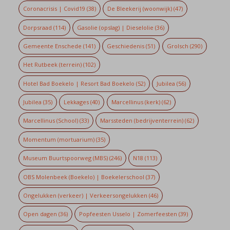
Coronacrisis | Covid19
(38)
De Bleekerij (woonwijk)
(47)
Dorpsraad
(114)
Gasolie (opslag) | Dieselolie
(36)
Gemeente Enschede
(141)
Geschiedenis
(51)
Grolsch
(290)
Het Rutbeek (terrein)
(102)
Hotel Bad Boekelo | Resort Bad Boekelo
(52)
Jubilea
(56)
Jubilea
(35)
Lekkages
(40)
Marcellinus (kerk)
(62)
Marcellinus (School)
(33)
Marssteden (bedrijventerrein)
(62)
Momentum (mortuarium)
(35)
Museum Buurtspoorweg (MBS)
(246)
N18
(113)
OBS Molenbeek (Boekelo) | Boekelerschool
(37)
Ongelukken (verkeer) | Verkeersongelukken
(46)
Open dagen
(36)
Popfeesten Usselo | Zomerfeesten
(39)