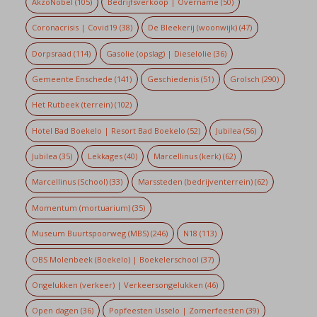
AkzoNobel
(105)
Bedrijfsverkoop | Overname
(50)
Coronacrisis | Covid19
(38)
De Bleekerij (woonwijk)
(47)
Dorpsraad
(114)
Gasolie (opslag) | Dieselolie
(36)
Gemeente Enschede
(141)
Geschiedenis
(51)
Grolsch
(290)
Het Rutbeek (terrein)
(102)
Hotel Bad Boekelo | Resort Bad Boekelo
(52)
Jubilea
(56)
Jubilea
(35)
Lekkages
(40)
Marcellinus (kerk)
(62)
Marcellinus (School)
(33)
Marssteden (bedrijventerrein)
(62)
Momentum (mortuarium)
(35)
Museum Buurtspoorweg (MBS)
(246)
N18
(113)
OBS Molenbeek (Boekelo) | Boekelerschool
(37)
Ongelukken (verkeer) | Verkeersongelukken
(46)
Open dagen
(36)
Popfeesten Usselo | Zomerfeesten
(39)