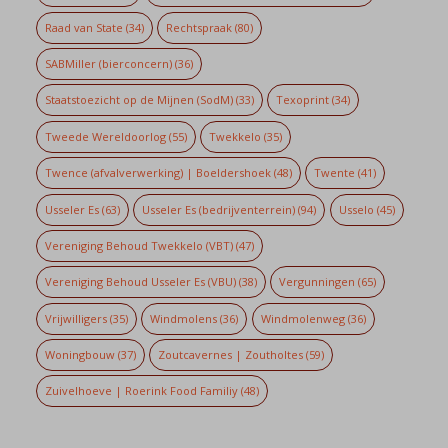
Raad van State
(34)
Rechtspraak
(80)
SABMiller (bierconcern)
(36)
Staatstoezicht op de Mijnen (SodM)
(33)
Texoprint
(34)
Tweede Wereldoorlog
(55)
Twekkelo
(35)
Twence (afvalverwerking) | Boeldershoek
(48)
Twente
(41)
Usseler Es
(63)
Usseler Es (bedrijventerrein)
(94)
Usselo
(45)
Vereniging Behoud Twekkelo (VBT)
(47)
Vereniging Behoud Usseler Es (VBU)
(38)
Vergunningen
(65)
Vrijwilligers
(35)
Windmolens
(36)
Windmolenweg
(36)
Woningbouw
(37)
Zoutcavernes | Zoutholtes
(59)
Zuivelhoeve | Roerink Food Familiy
(48)