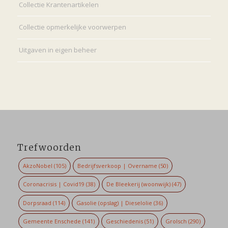
Collectie Krantenartikelen
Collectie opmerkelijke voorwerpen
Uitgaven in eigen beheer
Trefwoorden
AkzoNobel
(105)
Bedrijfsverkoop | Overname
(50)
Coronacrisis | Covid19
(38)
De Bleekerij (woonwijk)
(47)
Dorpsraad
(114)
Gasolie (opslag) | Dieselolie
(36)
Gemeente Enschede
(141)
Geschiedenis
(51)
Grolsch
(290)