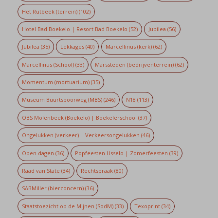
Het Rutbeek (terrein)
(102)
Hotel Bad Boekelo | Resort Bad Boekelo
(52)
Jubilea
(56)
Jubilea
(35)
Lekkages
(40)
Marcellinus (kerk)
(62)
Marcellinus (School)
(33)
Marssteden (bedrijventerrein)
(62)
Momentum (mortuarium)
(35)
Museum Buurtspoorweg (MBS)
(246)
N18
(113)
OBS Molenbeek (Boekelo) | Boekelerschool
(37)
Ongelukken (verkeer) | Verkeersongelukken
(46)
Open dagen
(36)
Popfeesten Usselo | Zomerfeesten
(39)
Raad van State
(34)
Rechtspraak
(80)
SABMiller (bierconcern)
(36)
Staatstoezicht op de Mijnen (SodM)
(33)
Texoprint
(34)