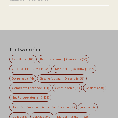
Trefwoorden
AkzoNobel
(105)
Bedrijfsverkoop | Overname
(50)
Coronacrisis | Covid19
(38)
De Bleekerij (woonwijk)
(47)
Dorpsraad
(114)
Gasolie (opslag) | Dieselolie
(36)
Gemeente Enschede
(141)
Geschiedenis
(51)
Grolsch
(290)
Het Rutbeek (terrein)
(102)
Hotel Bad Boekelo | Resort Bad Boekelo
(52)
Jubilea
(56)
Jubilea
(35)
Lekkages
(40)
Marcellinus (kerk)
(62)