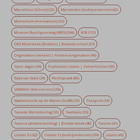
Marcellinus (School)
(33)
Marssteden (bedrijventerrein)
(62)
Momentum (mortuarium)
(35)
Museum Buurtspoorweg (MBS)
(246)
N18
(113)
OBS Molenbeek (Boekelo) | Boekelerschool
(37)
Ongelukken (verkeer) | Verkeersongelukken
(46)
Open dagen
(36)
Popfeesten Usselo | Zomerfeesten
(39)
Raad van State
(34)
Rechtspraak
(80)
SABMiller (bierconcern)
(36)
Staatstoezicht op de Mijnen (SodM)
(33)
Texoprint
(34)
Tweede Wereldoorlog
(55)
Twekkelo
(35)
Twence (afvalverwerking) | Boeldershoek
(48)
Twente
(41)
Usseler Es
(63)
Usseler Es (bedrijventerrein)
(94)
Usselo
(45)