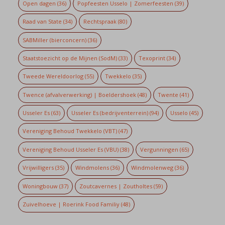
Open dagen
(36)
Popfeesten Usselo | Zomerfeesten
(39)
Raad van State
(34)
Rechtspraak
(80)
SABMiller (bierconcern)
(36)
Staatstoezicht op de Mijnen (SodM)
(33)
Texoprint
(34)
Tweede Wereldoorlog
(55)
Twekkelo
(35)
Twence (afvalverwerking) | Boeldershoek
(48)
Twente
(41)
Usseler Es
(63)
Usseler Es (bedrijventerrein)
(94)
Usselo
(45)
Vereniging Behoud Twekkelo (VBT)
(47)
Vereniging Behoud Usseler Es (VBU)
(38)
Vergunningen
(65)
Vrijwilligers
(35)
Windmolens
(36)
Windmolenweg
(36)
Woningbouw
(37)
Zoutcavernes | Zoutholtes
(59)
Zuivelhoeve | Roerink Food Familiy
(48)