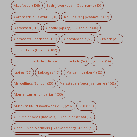
AkzoNobel
(105)
Bedrijfsverkoop | Overname
(50)
Coronacrisis | Covid19
(38)
De Bleekerij (woonwijk)
(47)
Dorpsraad
(114)
Gasolie (opslag) | Dieselolie
(36)
Gemeente Enschede
(141)
Geschiedenis
(51)
Grolsch
(290)
Het Rutbeek (terrein)
(102)
Hotel Bad Boekelo | Resort Bad Boekelo
(52)
Jubilea
(56)
Jubilea
(35)
Lekkages
(40)
Marcellinus (kerk)
(62)
Marcellinus (School)
(33)
Marssteden (bedrijventerrein)
(62)
Momentum (mortuarium)
(35)
Museum Buurtspoorweg (MBS)
(246)
N18
(113)
OBS Molenbeek (Boekelo) | Boekelerschool
(37)
Ongelukken (verkeer) | Verkeersongelukken
(46)