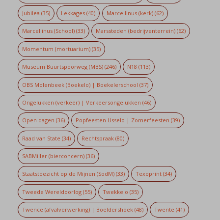
Jubilea
(35)
Lekkages
(40)
Marcellinus (kerk)
(62)
Marcellinus (School)
(33)
Marssteden (bedrijventerrein)
(62)
Momentum (mortuarium)
(35)
Museum Buurtspoorweg (MBS)
(246)
N18
(113)
OBS Molenbeek (Boekelo) | Boekelerschool
(37)
Ongelukken (verkeer) | Verkeersongelukken
(46)
Open dagen
(36)
Popfeesten Usselo | Zomerfeesten
(39)
Raad van State
(34)
Rechtspraak
(80)
SABMiller (bierconcern)
(36)
Staatstoezicht op de Mijnen (SodM)
(33)
Texoprint
(34)
Tweede Wereldoorlog
(55)
Twekkelo
(35)
Twence (afvalverwerking) | Boeldershoek
(48)
Twente
(41)