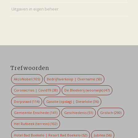
Uitgaven in eigen beheer
Trefwoorden
AkzoNobel
(105)
Bedrijfsverkoop | Overname
(50)
Coronacrisis | Covid19
(38)
De Bleekerij (woonwijk)
(47)
Dorpsraad
(114)
Gasolie (opslag) | Dieselolie
(36)
Gemeente Enschede
(141)
Geschiedenis
(51)
Grolsch
(290)
Het Rutbeek (terrein)
(102)
Hotel Bad Boekelo | Resort Bad Boekelo
(52)
Jubilea
(56)