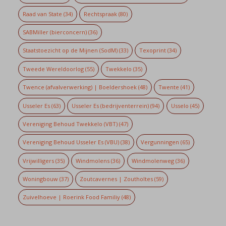
Raad van State
(34)
Rechtspraak
(80)
SABMiller (bierconcern)
(36)
Staatstoezicht op de Mijnen (SodM)
(33)
Texoprint
(34)
Tweede Wereldoorlog
(55)
Twekkelo
(35)
Twence (afvalverwerking) | Boeldershoek
(48)
Twente
(41)
Usseler Es
(63)
Usseler Es (bedrijventerrein)
(94)
Usselo
(45)
Vereniging Behoud Twekkelo (VBT)
(47)
Vereniging Behoud Usseler Es (VBU)
(38)
Vergunningen
(65)
Vrijwilligers
(35)
Windmolens
(36)
Windmolenweg
(36)
Woningbouw
(37)
Zoutcavernes | Zoutholtes
(59)
Zuivelhoeve | Roerink Food Familiy
(48)