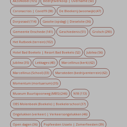
AkzoNobel
(105)
Bedrijfsverkoop | Overname
(50)
Coronacrisis | Covid19
(38)
De Bleekerij (woonwijk)
(47)
Dorpsraad
(114)
Gasolie (opslag) | Dieselolie
(36)
Gemeente Enschede
(141)
Geschiedenis
(51)
Grolsch
(290)
Het Rutbeek (terrein)
(102)
Hotel Bad Boekelo | Resort Bad Boekelo
(52)
Jubilea
(56)
Jubilea
(35)
Lekkages
(40)
Marcellinus (kerk)
(62)
Marcellinus (School)
(33)
Marssteden (bedrijventerrein)
(62)
Momentum (mortuarium)
(35)
Museum Buurtspoorweg (MBS)
(246)
N18
(113)
OBS Molenbeek (Boekelo) | Boekelerschool
(37)
Ongelukken (verkeer) | Verkeersongelukken
(46)
Open dagen
(36)
Popfeesten Usselo | Zomerfeesten
(39)