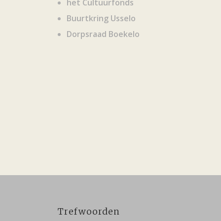
het Cultuurfonds
Buurtkring Usselo
Dorpsraad Boekelo
Trefwoorden