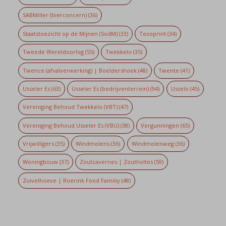
SABMiller (bierconcern)
(36)
Staatstoezicht op de Mijnen (SodM)
(33)
Texoprint
(34)
Tweede Wereldoorlog
(55)
Twekkelo
(35)
Twence (afvalverwerking) | Boeldershoek
(48)
Twente
(41)
Usseler Es
(63)
Usseler Es (bedrijventerrein)
(94)
Usselo
(45)
Vereniging Behoud Twekkelo (VBT)
(47)
Vereniging Behoud Usseler Es (VBU)
(38)
Vergunningen
(65)
Vrijwilligers
(35)
Windmolens
(36)
Windmolenweg
(36)
Woningbouw
(37)
Zoutcavernes | Zoutholtes
(59)
Zuivelhoeve | Roerink Food Familiy
(48)