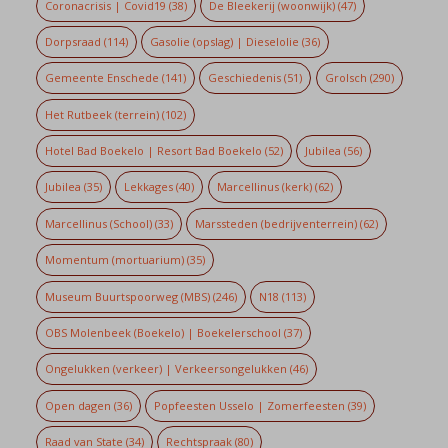
Coronacrisis | Covid19
(38)
De Bleekerij (woonwijk)
(47)
Dorpsraad
(114)
Gasolie (opslag) | Dieselolie
(36)
Gemeente Enschede
(141)
Geschiedenis
(51)
Grolsch
(290)
Het Rutbeek (terrein)
(102)
Hotel Bad Boekelo | Resort Bad Boekelo
(52)
Jubilea
(56)
Jubilea
(35)
Lekkages
(40)
Marcellinus (kerk)
(62)
Marcellinus (School)
(33)
Marssteden (bedrijventerrein)
(62)
Momentum (mortuarium)
(35)
Museum Buurtspoorweg (MBS)
(246)
N18
(113)
OBS Molenbeek (Boekelo) | Boekelerschool
(37)
Ongelukken (verkeer) | Verkeersongelukken
(46)
Open dagen
(36)
Popfeesten Usselo | Zomerfeesten
(39)
Raad van State
(34)
Rechtspraak
(80)