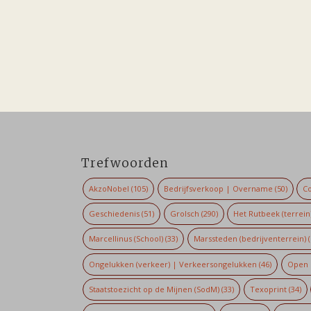
Trefwoorden
AkzoNobel
(105)
Bedrijfsverkoop | Overname
(50)
Co
Geschiedenis
(51)
Grolsch
(290)
Het Rutbeek (terrein
Marcellinus (School)
(33)
Marssteden (bedrijventerrein)
(
Ongelukken (verkeer) | Verkeersongelukken
(46)
Open 
Staatstoezicht op de Mijnen (SodM)
(33)
Texoprint
(34)