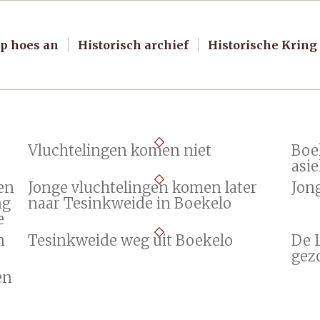
p hoes an
Historisch archief
Historische Kring
Vluchtelingen komen niet
Boe
asi
 en
Jonge vluchtelingen komen later
Jon
ng
naar Tesinkweide in Boekelo
e
n
Tesinkweide weg uit Boekelo
De 
gez
en