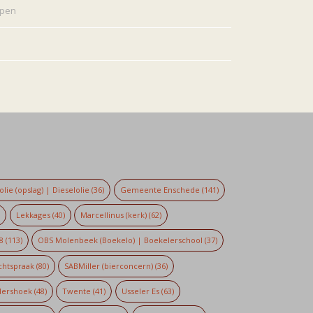
rpen
lie (opslag) | Dieselolie
(36)
Gemeente Enschede
(141)
)
Lekkages
(40)
Marcellinus (kerk)
(62)
8
(113)
OBS Molenbeek (Boekelo) | Boekelerschool
(37)
chtspraak
(80)
SABMiller (bierconcern)
(36)
dershoek
(48)
Twente
(41)
Usseler Es
(63)