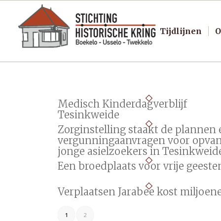
Tijdlijnen
O
Medisch Kinderdagverblijf
Tesinkweide
Zorginstelling staakt de plannen
vergunningaanvragen voor opva
jonge asielzoekers in Tesinkweid
Een broedplaats voor vrije geeste
Verplaatsen Jarabee kost miljoen
1
2