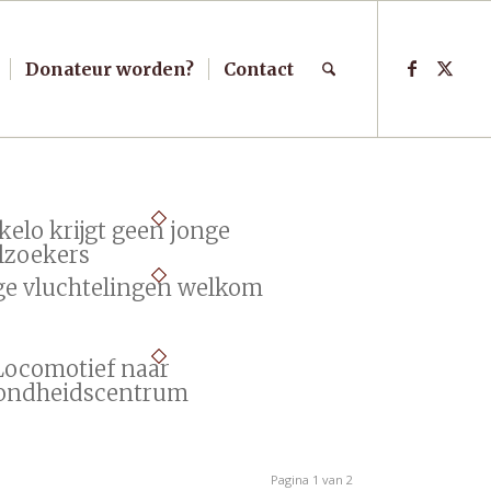
Donateur worden?
Contact
kelo krijgt geen jonge
elzoekers
ge vluchtelingen welkom
Locomotief naar
ondheidscentrum
Pagina 1 van 2