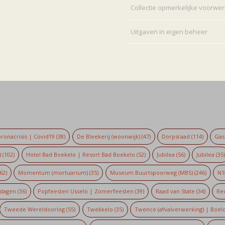
Collectie opmerkelijke voorwe
Uitgaven in eigen beheer
ronacrisis | Covid19
(38)
De Bleekerij (woonwijk)
(47)
Dorpsraad
(114)
Gaso
)
(102)
Hotel Bad Boekelo | Resort Bad Boekelo
(52)
Jubilea
(56)
Jubilea
(35
62)
Momentum (mortuarium)
(35)
Museum Buurtspoorweg (MBS)
(246)
N1
dagen
(36)
Popfeesten Usselo | Zomerfeesten
(39)
Raad van State
(34)
Re
Tweede Wereldoorlog
(55)
Twekkelo
(35)
Twence (afvalverwerking) | Boel