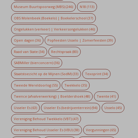
Museum Buurtspoorweg (MBS)
(246)
N18
(113)
OBS Molenbeek (Boekelo) | Boekelerschool
(37)
Ongelukken (verkeer) | Verkeersongelukken
(46)
Open dagen
(36)
Popfeesten Usselo | Zomerfeesten
(39)
Raad van State
(34)
Rechtspraak
(80)
SABMiller (bierconcern)
(36)
Staatstoezicht op de Mijnen (SodM)
(33)
Texoprint
(34)
Tweede Wereldoorlog
(55)
Twekkelo
(35)
Twence (afvalverwerking) | Boeldershoek
(48)
Twente
(41)
Usseler Es
(63)
Usseler Es (bedrijventerrein)
(94)
Usselo
(45)
Vereniging Behoud Twekkelo (VBT)
(47)
Vereniging Behoud Usseler Es (VBU)
(38)
Vergunningen
(65)