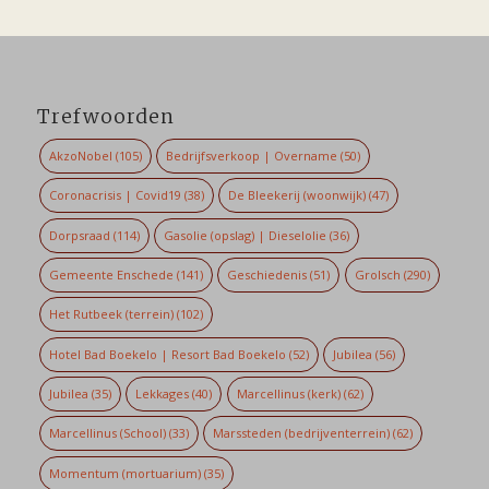
Trefwoorden
AkzoNobel
(105)
Bedrijfsverkoop | Overname
(50)
Coronacrisis | Covid19
(38)
De Bleekerij (woonwijk)
(47)
Dorpsraad
(114)
Gasolie (opslag) | Dieselolie
(36)
Gemeente Enschede
(141)
Geschiedenis
(51)
Grolsch
(290)
Het Rutbeek (terrein)
(102)
Hotel Bad Boekelo | Resort Bad Boekelo
(52)
Jubilea
(56)
Jubilea
(35)
Lekkages
(40)
Marcellinus (kerk)
(62)
Marcellinus (School)
(33)
Marssteden (bedrijventerrein)
(62)
Momentum (mortuarium)
(35)