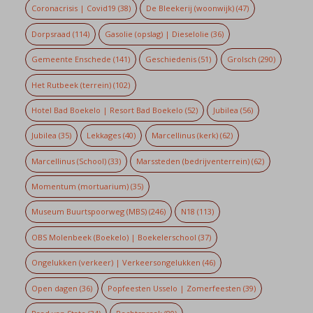
Coronacrisis | Covid19
(38)
De Bleekerij (woonwijk)
(47)
Dorpsraad
(114)
Gasolie (opslag) | Dieselolie
(36)
Gemeente Enschede
(141)
Geschiedenis
(51)
Grolsch
(290)
Het Rutbeek (terrein)
(102)
Hotel Bad Boekelo | Resort Bad Boekelo
(52)
Jubilea
(56)
Jubilea
(35)
Lekkages
(40)
Marcellinus (kerk)
(62)
Marcellinus (School)
(33)
Marssteden (bedrijventerrein)
(62)
Momentum (mortuarium)
(35)
Museum Buurtspoorweg (MBS)
(246)
N18
(113)
OBS Molenbeek (Boekelo) | Boekelerschool
(37)
Ongelukken (verkeer) | Verkeersongelukken
(46)
Open dagen
(36)
Popfeesten Usselo | Zomerfeesten
(39)