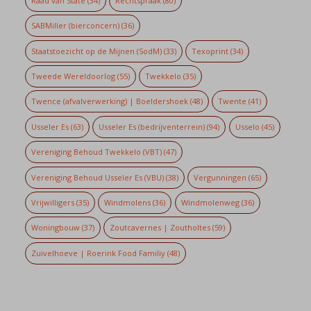
Raad van State
(34)
Rechtspraak
(80)
SABMiller (bierconcern)
(36)
Staatstoezicht op de Mijnen (SodM)
(33)
Texoprint
(34)
Tweede Wereldoorlog
(55)
Twekkelo
(35)
Twence (afvalverwerking) | Boeldershoek
(48)
Twente
(41)
Usseler Es
(63)
Usseler Es (bedrijventerrein)
(94)
Usselo
(45)
Vereniging Behoud Twekkelo (VBT)
(47)
Vereniging Behoud Usseler Es (VBU)
(38)
Vergunningen
(65)
Vrijwilligers
(35)
Windmolens
(36)
Windmolenweg
(36)
Woningbouw
(37)
Zoutcavernes | Zoutholtes
(59)
Zuivelhoeve | Roerink Food Familiy
(48)