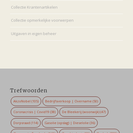
Collectie Krantenartikelen
Collectie opmerkelijke voorwerpen
Uitgaven in eigen beheer
Trefwoorden
AkzoNobel
(105)
Bedrijfsverkoop | Overname
(50)
Coronacrisis | Covid19
(38)
De Bleekerij (woonwijk)
(47)
Dorpsraad
(114)
Gasolie (opslag) | Dieselolie
(36)