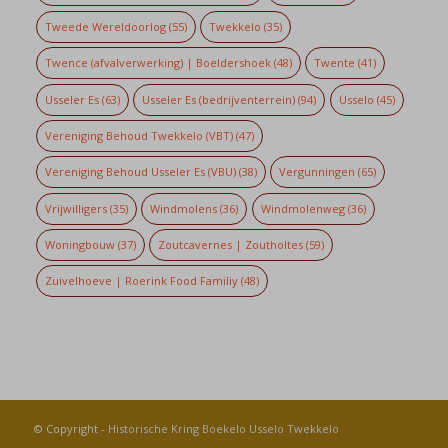
Tweede Wereldoorlog
(55)
Twekkelo
(35)
Twence (afvalverwerking) | Boeldershoek
(48)
Twente
(41)
Usseler Es
(63)
Usseler Es (bedrijventerrein)
(94)
Usselo
(45)
Vereniging Behoud Twekkelo (VBT)
(47)
Vereniging Behoud Usseler Es (VBU)
(38)
Vergunningen
(65)
Vrijwilligers
(35)
Windmolens
(36)
Windmolenweg
(36)
Woningbouw
(37)
Zoutcavernes | Zoutholtes
(59)
Zuivelhoeve | Roerink Food Familiy
(48)
© Copyright -
Historische Kring Boekelo Usselo Twekkelo