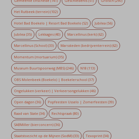
Gemeente Enschede
(141)
Geschiedenis
(51)
Grolsch
(290)
Het Rutbeek (terrein)
(102)
Hotel Bad Boekelo | Resort Bad Boekelo
(52)
Jubilea
(56)
Jubilea
(35)
Lekkages
(40)
Marcellinus (kerk)
(62)
Marcellinus (School)
(33)
Marssteden (bedrijventerrein)
(62)
Momentum (mortuarium)
(35)
Museum Buurtspoorweg (MBS)
(246)
N18
(113)
OBS Molenbeek (Boekelo) | Boekelerschool
(37)
Ongelukken (verkeer) | Verkeersongelukken
(46)
Open dagen
(36)
Popfeesten Usselo | Zomerfeesten
(39)
Raad van State
(34)
Rechtspraak
(80)
SABMiller (bierconcern)
(36)
Staatstoezicht op de Mijnen (SodM)
(33)
Texoprint
(34)