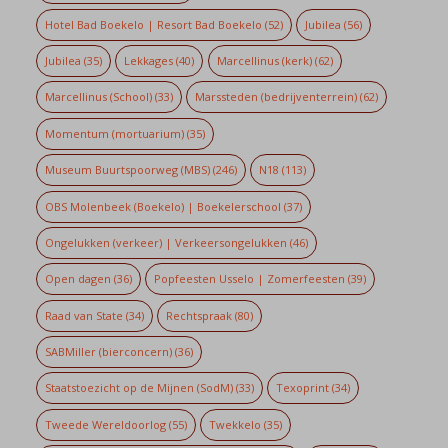
Hotel Bad Boekelo | Resort Bad Boekelo
(52)
Jubilea
(56)
Jubilea
(35)
Lekkages
(40)
Marcellinus (kerk)
(62)
Marcellinus (School)
(33)
Marssteden (bedrijventerrein)
(62)
Momentum (mortuarium)
(35)
Museum Buurtspoorweg (MBS)
(246)
N18
(113)
OBS Molenbeek (Boekelo) | Boekelerschool
(37)
Ongelukken (verkeer) | Verkeersongelukken
(46)
Open dagen
(36)
Popfeesten Usselo | Zomerfeesten
(39)
Raad van State
(34)
Rechtspraak
(80)
SABMiller (bierconcern)
(36)
Staatstoezicht op de Mijnen (SodM)
(33)
Texoprint
(34)
Tweede Wereldoorlog
(55)
Twekkelo
(35)