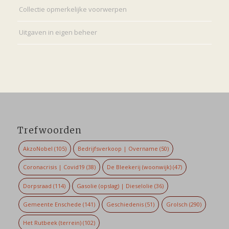
Collectie opmerkelijke voorwerpen
Uitgaven in eigen beheer
Trefwoorden
AkzoNobel
(105)
Bedrijfsverkoop | Overname
(50)
Coronacrisis | Covid19
(38)
De Bleekerij (woonwijk)
(47)
Dorpsraad
(114)
Gasolie (opslag) | Dieselolie
(36)
Gemeente Enschede
(141)
Geschiedenis
(51)
Grolsch
(290)
Het Rutbeek (terrein)
(102)