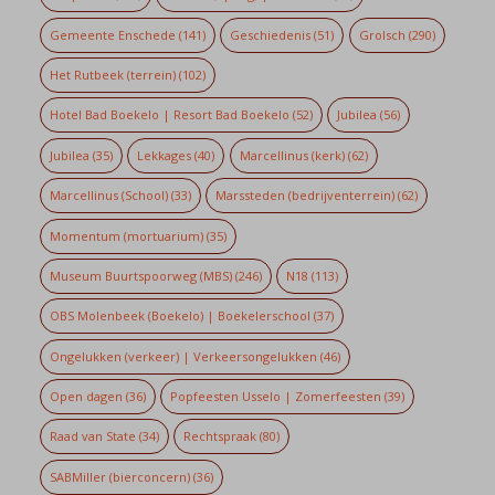
Gemeente Enschede
(141)
Geschiedenis
(51)
Grolsch
(290)
Het Rutbeek (terrein)
(102)
Hotel Bad Boekelo | Resort Bad Boekelo
(52)
Jubilea
(56)
Jubilea
(35)
Lekkages
(40)
Marcellinus (kerk)
(62)
Marcellinus (School)
(33)
Marssteden (bedrijventerrein)
(62)
Momentum (mortuarium)
(35)
Museum Buurtspoorweg (MBS)
(246)
N18
(113)
OBS Molenbeek (Boekelo) | Boekelerschool
(37)
Ongelukken (verkeer) | Verkeersongelukken
(46)
Open dagen
(36)
Popfeesten Usselo | Zomerfeesten
(39)
Raad van State
(34)
Rechtspraak
(80)
SABMiller (bierconcern)
(36)