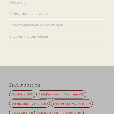
Foto archief
Collectie Krantenartikelen
Collectie opmerkelijke voorwerpen
Uitgaven in eigen beheer
Trefwoorden
AkzoNobel
(105)
Bedrijfsverkoop | Overname
(50)
Coronacrisis | Covid19
(38)
De Bleekerij (woonwijk)
(47)
Dorpsraad
(114)
Gasolie (opslag) | Dieselolie
(36)