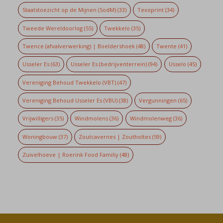
Staatstoezicht op de Mijnen (SodM)
(33)
Texoprint
(34)
Tweede Wereldoorlog
(55)
Twekkelo
(35)
Twence (afvalverwerking) | Boeldershoek
(48)
Twente
(41)
Usseler Es
(63)
Usseler Es (bedrijventerrein)
(94)
Usselo
(45)
Vereniging Behoud Twekkelo (VBT)
(47)
Vereniging Behoud Usseler Es (VBU)
(38)
Vergunningen
(65)
Vrijwilligers
(35)
Windmolens
(36)
Windmolenweg
(36)
Woningbouw
(37)
Zoutcavernes | Zoutholtes
(59)
Zuivelhoeve | Roerink Food Familiy
(48)