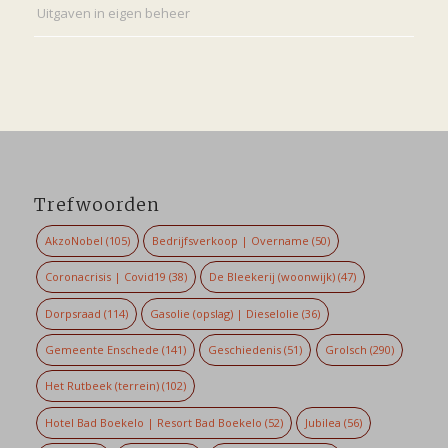
Uitgaven in eigen beheer
Trefwoorden
AkzoNobel
(105)
Bedrijfsverkoop | Overname
(50)
Coronacrisis | Covid19
(38)
De Bleekerij (woonwijk)
(47)
Dorpsraad
(114)
Gasolie (opslag) | Dieselolie
(36)
Gemeente Enschede
(141)
Geschiedenis
(51)
Grolsch
(290)
Het Rutbeek (terrein)
(102)
Hotel Bad Boekelo | Resort Bad Boekelo
(52)
Jubilea
(56)