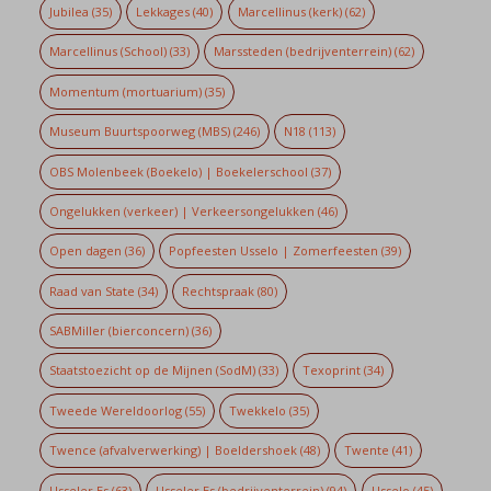
Jubilea
(35)
Lekkages
(40)
Marcellinus (kerk)
(62)
Marcellinus (School)
(33)
Marssteden (bedrijventerrein)
(62)
Momentum (mortuarium)
(35)
Museum Buurtspoorweg (MBS)
(246)
N18
(113)
OBS Molenbeek (Boekelo) | Boekelerschool
(37)
Ongelukken (verkeer) | Verkeersongelukken
(46)
Open dagen
(36)
Popfeesten Usselo | Zomerfeesten
(39)
Raad van State
(34)
Rechtspraak
(80)
SABMiller (bierconcern)
(36)
Staatstoezicht op de Mijnen (SodM)
(33)
Texoprint
(34)
Tweede Wereldoorlog
(55)
Twekkelo
(35)
Twence (afvalverwerking) | Boeldershoek
(48)
Twente
(41)
Usseler Es
(63)
Usseler Es (bedrijventerrein)
(94)
Usselo
(45)