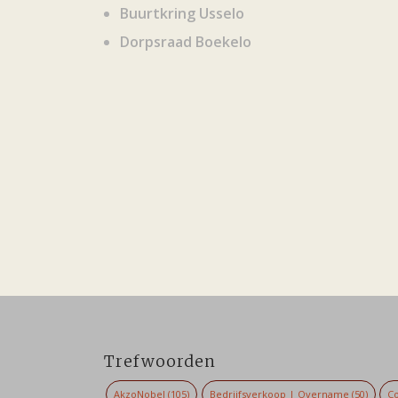
Buurtkring Usselo
Dorpsraad Boekelo
Trefwoorden
AkzoNobel
(105)
Bedrijfsverkoop | Overname
(50)
Co