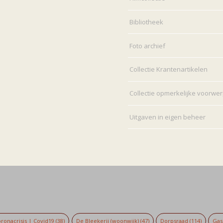
Bibliotheek
Foto archief
Collectie Krantenartikelen
Collectie opmerkelijke voorwe
Uitgaven in eigen beheer
ronacrisis | Covid19
(38)
De Bleekerij (woonwijk)
(47)
Dorpsraad
(114)
Gaso