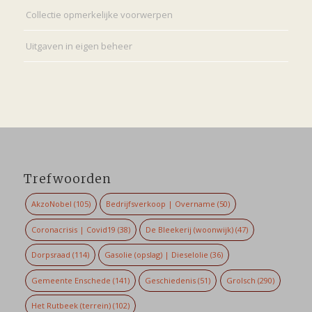
Collectie opmerkelijke voorwerpen
Uitgaven in eigen beheer
Trefwoorden
AkzoNobel
(105)
Bedrijfsverkoop | Overname
(50)
Coronacrisis | Covid19
(38)
De Bleekerij (woonwijk)
(47)
Dorpsraad
(114)
Gasolie (opslag) | Dieselolie
(36)
Gemeente Enschede
(141)
Geschiedenis
(51)
Grolsch
(290)
Het Rutbeek (terrein)
(102)