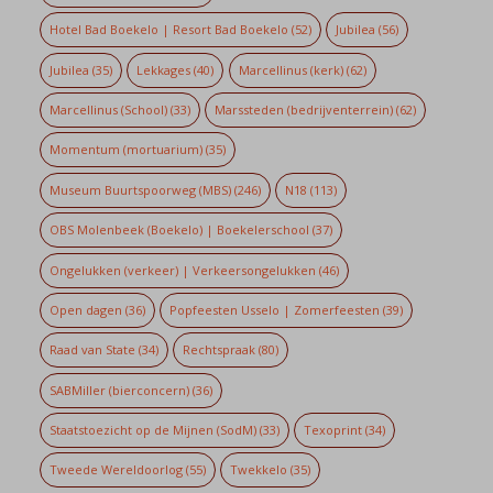
Hotel Bad Boekelo | Resort Bad Boekelo
(52)
Jubilea
(56)
Jubilea
(35)
Lekkages
(40)
Marcellinus (kerk)
(62)
Marcellinus (School)
(33)
Marssteden (bedrijventerrein)
(62)
Momentum (mortuarium)
(35)
Museum Buurtspoorweg (MBS)
(246)
N18
(113)
OBS Molenbeek (Boekelo) | Boekelerschool
(37)
Ongelukken (verkeer) | Verkeersongelukken
(46)
Open dagen
(36)
Popfeesten Usselo | Zomerfeesten
(39)
Raad van State
(34)
Rechtspraak
(80)
SABMiller (bierconcern)
(36)
Staatstoezicht op de Mijnen (SodM)
(33)
Texoprint
(34)
Tweede Wereldoorlog
(55)
Twekkelo
(35)