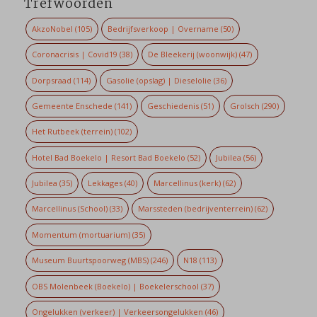
Trefwoorden
AkzoNobel
(105)
Bedrijfsverkoop | Overname
(50)
Coronacrisis | Covid19
(38)
De Bleekerij (woonwijk)
(47)
Dorpsraad
(114)
Gasolie (opslag) | Dieselolie
(36)
Gemeente Enschede
(141)
Geschiedenis
(51)
Grolsch
(290)
Het Rutbeek (terrein)
(102)
Hotel Bad Boekelo | Resort Bad Boekelo
(52)
Jubilea
(56)
Jubilea
(35)
Lekkages
(40)
Marcellinus (kerk)
(62)
Marcellinus (School)
(33)
Marssteden (bedrijventerrein)
(62)
Momentum (mortuarium)
(35)
Museum Buurtspoorweg (MBS)
(246)
N18
(113)
OBS Molenbeek (Boekelo) | Boekelerschool
(37)
Ongelukken (verkeer) | Verkeersongelukken
(46)