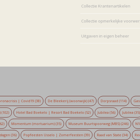
Collectie Krantenartikelen
Collectie opmerkelijke voorwe
Uitgaven in eigen beheer
ronacrisis | Covid19
(38)
De Bleekerij (woonwijk)
(47)
Dorpsraad
(114)
Gaso
)
(102)
Hotel Bad Boekelo | Resort Bad Boekelo
(52)
Jubilea
(56)
Jubilea
(35
62)
Momentum (mortuarium)
(35)
Museum Buurtspoorweg (MBS)
(246)
N1
dagen
(36)
Popfeesten Usselo | Zomerfeesten
(39)
Raad van State
(34)
Re