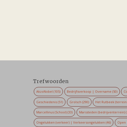
Trefwoorden
AkzoNobel
(105)
Bedrijfsverkoop | Overname
(50)
Co
Geschiedenis
(51)
Grolsch
(290)
Het Rutbeek (terrein
Marcellinus (School)
(33)
Marssteden (bedrijventerrein)
(
Ongelukken (verkeer) | Verkeersongelukken
(46)
Open 