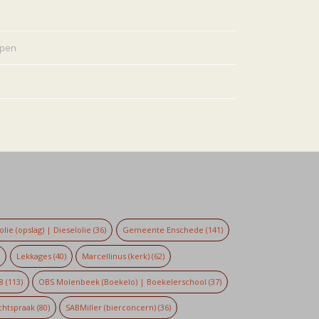
rpen
lie (opslag) | Dieselolie
(36)
Gemeente Enschede
(141)
)
Lekkages
(40)
Marcellinus (kerk)
(62)
8
(113)
OBS Molenbeek (Boekelo) | Boekelerschool
(37)
chtspraak
(80)
SABMiller (bierconcern)
(36)