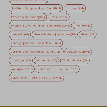
Staatstoezicht op de Mijnen (SodM)
(33)
Texoprint
(34)
Tweede Wereldoorlog
(55)
Twekkelo
(35)
Twence (afvalverwerking) | Boeldershoek
(48)
Twente
(41)
Usseler Es
(63)
Usseler Es (bedrijventerrein)
(94)
Usselo
(45)
Vereniging Behoud Twekkelo (VBT)
(47)
Vereniging Behoud Usseler Es (VBU)
(38)
Vergunningen
(65)
Vrijwilligers
(35)
Windmolens
(36)
Windmolenweg
(36)
Woningbouw
(37)
Zoutcavernes | Zoutholtes
(59)
Zuivelhoeve | Roerink Food Familiy
(48)