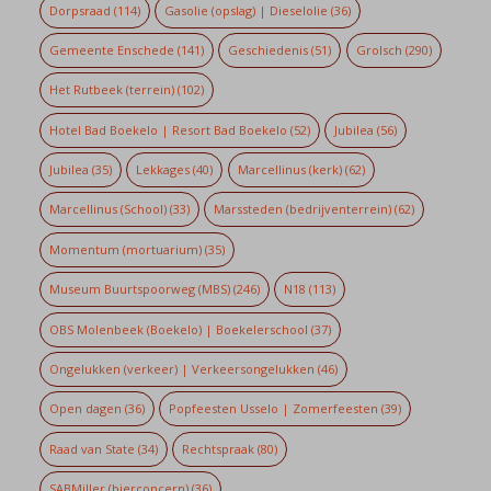
Dorpsraad
(114)
Gasolie (opslag) | Dieselolie
(36)
Gemeente Enschede
(141)
Geschiedenis
(51)
Grolsch
(290)
Het Rutbeek (terrein)
(102)
Hotel Bad Boekelo | Resort Bad Boekelo
(52)
Jubilea
(56)
Jubilea
(35)
Lekkages
(40)
Marcellinus (kerk)
(62)
Marcellinus (School)
(33)
Marssteden (bedrijventerrein)
(62)
Momentum (mortuarium)
(35)
Museum Buurtspoorweg (MBS)
(246)
N18
(113)
OBS Molenbeek (Boekelo) | Boekelerschool
(37)
Ongelukken (verkeer) | Verkeersongelukken
(46)
Open dagen
(36)
Popfeesten Usselo | Zomerfeesten
(39)
Raad van State
(34)
Rechtspraak
(80)
SABMiller (bierconcern)
(36)