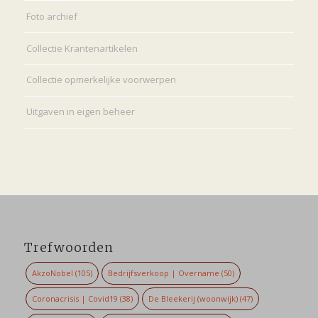
Foto archief
Collectie Krantenartikelen
Collectie opmerkelijke voorwerpen
Uitgaven in eigen beheer
Trefwoorden
AkzoNobel
(105)
Bedrijfsverkoop | Overname
(50)
Coronacrisis | Covid19
(38)
De Bleekerij (woonwijk)
(47)