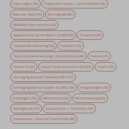
Open dagen
(36)
Popfeesten Usselo | Zomerfeesten
(39)
Raad van State
(34)
Rechtspraak
(80)
SABMiller (bierconcern)
(36)
Staatstoezicht op de Mijnen (SodM)
(33)
Texoprint
(34)
Tweede Wereldoorlog
(55)
Twekkelo
(35)
Twence (afvalverwerking) | Boeldershoek
(48)
Twente
(41)
Usseler Es
(63)
Usseler Es (bedrijventerrein)
(94)
Usselo
(45)
Vereniging Behoud Twekkelo (VBT)
(47)
Vereniging Behoud Usseler Es (VBU)
(38)
Vergunningen
(65)
Vrijwilligers
(35)
Windmolens
(36)
Windmolenweg
(36)
Woningbouw
(37)
Zoutcavernes | Zoutholtes
(59)
Zuivelhoeve | Roerink Food Familiy
(48)