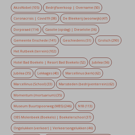
AkzoNobel
(105)
Bedrijfsverkoop | Overname
(50)
Coronacrisis | Covid19
(38)
De Bleekerij (woonwijk)
(47)
Dorpsraad
(114)
Gasolie (opslag) | Dieselolie
(36)
Gemeente Enschede
(141)
Geschiedenis
(51)
Grolsch
(290)
Het Rutbeek (terrein)
(102)
Hotel Bad Boekelo | Resort Bad Boekelo
(52)
Jubilea
(56)
Jubilea
(35)
Lekkages
(40)
Marcellinus (kerk)
(62)
Marcellinus (School)
(33)
Marssteden (bedrijventerrein)
(62)
Momentum (mortuarium)
(35)
Museum Buurtspoorweg (MBS)
(246)
N18
(113)
OBS Molenbeek (Boekelo) | Boekelerschool
(37)
Ongelukken (verkeer) | Verkeersongelukken
(46)