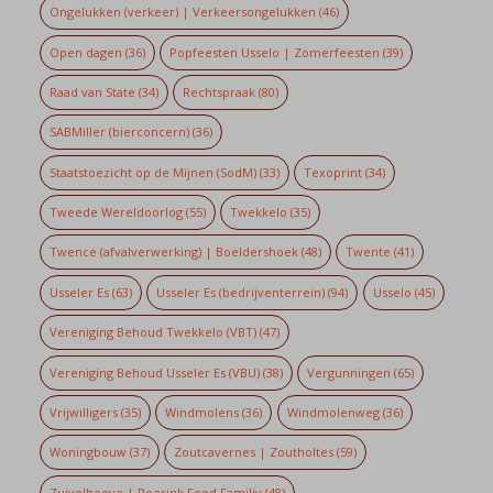
Ongelukken (verkeer) | Verkeersongelukken
(46)
Open dagen
(36)
Popfeesten Usselo | Zomerfeesten
(39)
Raad van State
(34)
Rechtspraak
(80)
SABMiller (bierconcern)
(36)
Staatstoezicht op de Mijnen (SodM)
(33)
Texoprint
(34)
Tweede Wereldoorlog
(55)
Twekkelo
(35)
Twence (afvalverwerking) | Boeldershoek
(48)
Twente
(41)
Usseler Es
(63)
Usseler Es (bedrijventerrein)
(94)
Usselo
(45)
Vereniging Behoud Twekkelo (VBT)
(47)
Vereniging Behoud Usseler Es (VBU)
(38)
Vergunningen
(65)
Vrijwilligers
(35)
Windmolens
(36)
Windmolenweg
(36)
Woningbouw
(37)
Zoutcavernes | Zoutholtes
(59)
Zuivelhoeve | Roerink Food Familiy
(48)