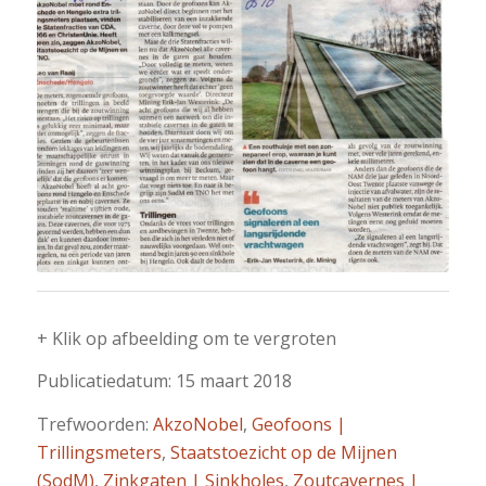
+ Klik op afbeelding om te vergroten
Publicatiedatum: 15 maart 2018
Trefwoorden:
AkzoNobel
,
Geofoons |
Trillingsmeters
,
Staatstoezicht op de Mijnen
(SodM)
,
Zinkgaten | Sinkholes
,
Zoutcavernes |