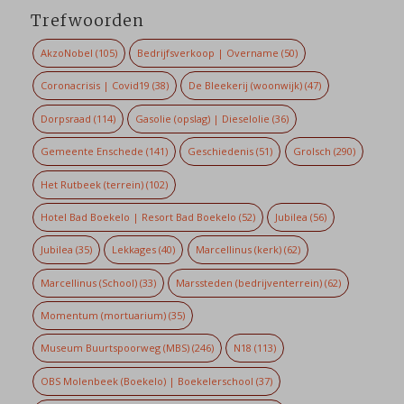
Trefwoorden
AkzoNobel
(105)
Bedrijfsverkoop | Overname
(50)
Coronacrisis | Covid19
(38)
De Bleekerij (woonwijk)
(47)
Dorpsraad
(114)
Gasolie (opslag) | Dieselolie
(36)
Gemeente Enschede
(141)
Geschiedenis
(51)
Grolsch
(290)
Het Rutbeek (terrein)
(102)
Hotel Bad Boekelo | Resort Bad Boekelo
(52)
Jubilea
(56)
Jubilea
(35)
Lekkages
(40)
Marcellinus (kerk)
(62)
Marcellinus (School)
(33)
Marssteden (bedrijventerrein)
(62)
Momentum (mortuarium)
(35)
Museum Buurtspoorweg (MBS)
(246)
N18
(113)
OBS Molenbeek (Boekelo) | Boekelerschool
(37)