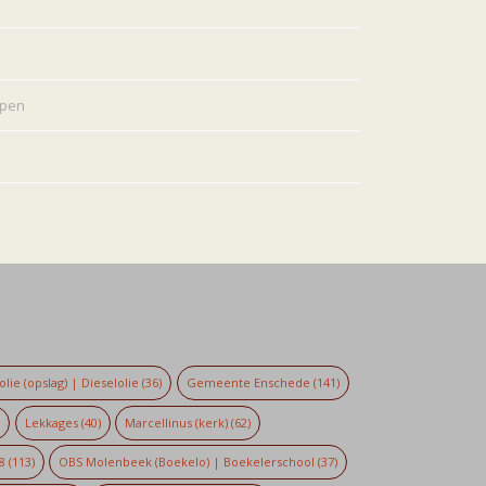
rpen
lie (opslag) | Dieselolie
(36)
Gemeente Enschede
(141)
)
Lekkages
(40)
Marcellinus (kerk)
(62)
8
(113)
OBS Molenbeek (Boekelo) | Boekelerschool
(37)