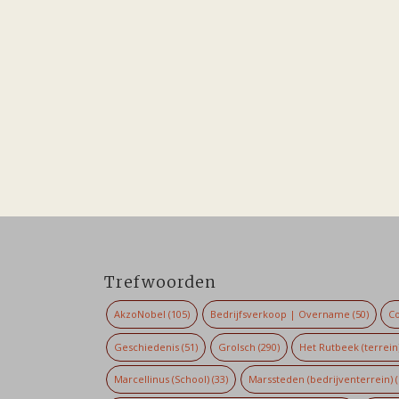
Trefwoorden
AkzoNobel
(105)
Bedrijfsverkoop | Overname
(50)
Co
Geschiedenis
(51)
Grolsch
(290)
Het Rutbeek (terrein
Marcellinus (School)
(33)
Marssteden (bedrijventerrein)
(