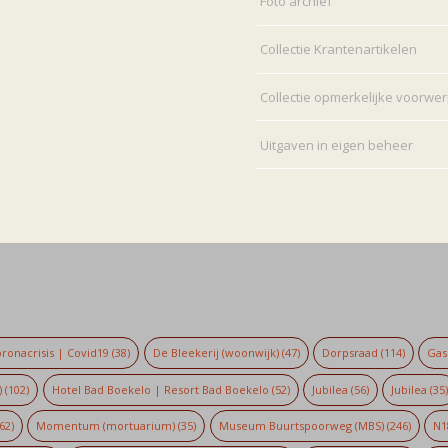
Foto archief
Collectie Krantenartikelen
Collectie opmerkelijke voorwe
Uitgaven in eigen beheer
ronacrisis | Covid19
(38)
De Bleekerij (woonwijk)
(47)
Dorpsraad
(114)
Gaso
)
(102)
Hotel Bad Boekelo | Resort Bad Boekelo
(52)
Jubilea
(56)
Jubilea
(35
62)
Momentum (mortuarium)
(35)
Museum Buurtspoorweg (MBS)
(246)
N1