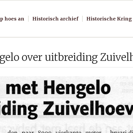
p hoes an
Historisch archief
Historische Kring
elo over uitbreiding Zuivel