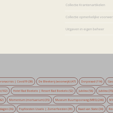
Collectie Krantenartikelen
Collectie opmerkelijke voorwe
Uitgaven in eigen beheer
ronacrisis | Covid19
(38)
De Bleekerij (woonwijk)
(47)
Dorpsraad
(114)
Gaso
)
(102)
Hotel Bad Boekelo | Resort Bad Boekelo
(52)
Jubilea
(56)
Jubilea
(35
62)
Momentum (mortuarium)
(35)
Museum Buurtspoorweg (MBS)
(246)
N1
dagen
(36)
Popfeesten Usselo | Zomerfeesten
(39)
Raad van State
(34)
Re