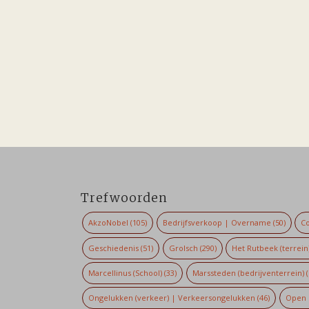
Trefwoorden
AkzoNobel
(105)
Bedrijfsverkoop | Overname
(50)
Co
Geschiedenis
(51)
Grolsch
(290)
Het Rutbeek (terrein
Marcellinus (School)
(33)
Marssteden (bedrijventerrein)
(
Ongelukken (verkeer) | Verkeersongelukken
(46)
Open 