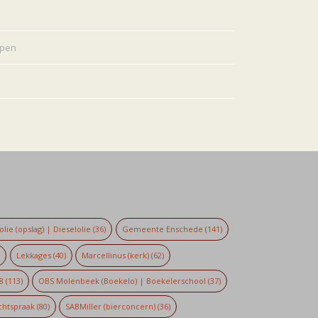
rpen
lie (opslag) | Dieselolie
(36)
Gemeente Enschede
(141)
)
Lekkages
(40)
Marcellinus (kerk)
(62)
8
(113)
OBS Molenbeek (Boekelo) | Boekelerschool
(37)
chtspraak
(80)
SABMiller (bierconcern)
(36)