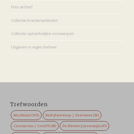
Foto archief
Collectie Krantenartikelen
Collectie opmerkelijke voorwerpen
Uitgaven in eigen beheer
Trefwoorden
AkzoNobel
(105)
Bedrijfsverkoop | Overname
(50)
Coronacrisis | Covid19
(38)
De Bleekerij (woonwijk)
(47)