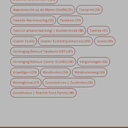
Staatstoezicht op de Mijnen (SodM)
(33)
Texoprint
(34)
Tweede Wereldoorlog
(55)
Twekkelo
(35)
Twence (afvalverwerking) | Boeldershoek
(48)
Twente
(41)
Usseler Es
(63)
Usseler Es (bedrijventerrein)
(94)
Usselo
(45)
Vereniging Behoud Twekkelo (VBT)
(47)
Vereniging Behoud Usseler Es (VBU)
(38)
Vergunningen
(65)
Vrijwilligers
(35)
Windmolens
(36)
Windmolenweg
(36)
Woningbouw
(37)
Zoutcavernes | Zoutholtes
(59)
Zuivelhoeve | Roerink Food Familiy
(48)