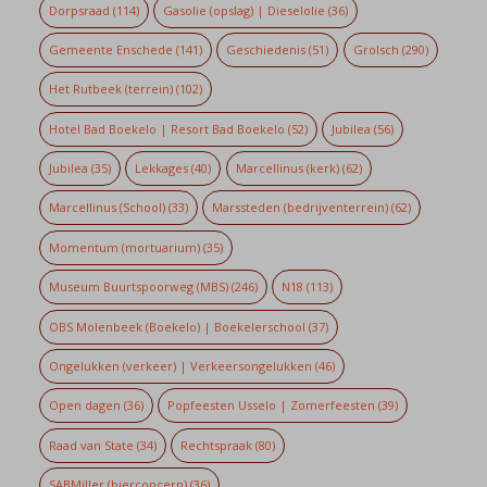
Dorpsraad
(114)
Gasolie (opslag) | Dieselolie
(36)
Gemeente Enschede
(141)
Geschiedenis
(51)
Grolsch
(290)
Het Rutbeek (terrein)
(102)
Hotel Bad Boekelo | Resort Bad Boekelo
(52)
Jubilea
(56)
Jubilea
(35)
Lekkages
(40)
Marcellinus (kerk)
(62)
Marcellinus (School)
(33)
Marssteden (bedrijventerrein)
(62)
Momentum (mortuarium)
(35)
Museum Buurtspoorweg (MBS)
(246)
N18
(113)
OBS Molenbeek (Boekelo) | Boekelerschool
(37)
Ongelukken (verkeer) | Verkeersongelukken
(46)
Open dagen
(36)
Popfeesten Usselo | Zomerfeesten
(39)
Raad van State
(34)
Rechtspraak
(80)
SABMiller (bierconcern)
(36)