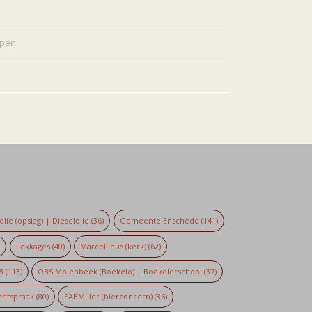
rpen
lie (opslag) | Dieselolie
(36)
Gemeente Enschede
(141)
)
Lekkages
(40)
Marcellinus (kerk)
(62)
8
(113)
OBS Molenbeek (Boekelo) | Boekelerschool
(37)
chtspraak
(80)
SABMiller (bierconcern)
(36)