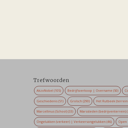
Trefwoorden
AkzoNobel
(105)
Bedrijfsverkoop | Overname
(50)
Co
Geschiedenis
(51)
Grolsch
(290)
Het Rutbeek (terrein
Marcellinus (School)
(33)
Marssteden (bedrijventerrein)
(
Ongelukken (verkeer) | Verkeersongelukken
(46)
Open 