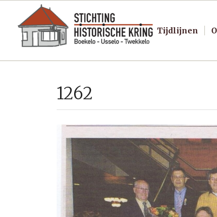
Tijdlijnen
O
1262