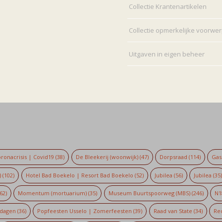
Collectie Krantenartikelen
Collectie opmerkelijke voorwe
Uitgaven in eigen beheer
ronacrisis | Covid19
(38)
De Bleekerij (woonwijk)
(47)
Dorpsraad
(114)
Gaso
)
(102)
Hotel Bad Boekelo | Resort Bad Boekelo
(52)
Jubilea
(56)
Jubilea
(35
62)
Momentum (mortuarium)
(35)
Museum Buurtspoorweg (MBS)
(246)
N1
dagen
(36)
Popfeesten Usselo | Zomerfeesten
(39)
Raad van State
(34)
Re