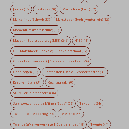
Jubilea
(35)
Lekkages
(40)
Marcellinus (kerk)
(62)
Marcellinus (School)
(33)
Marssteden (bedrijventerrein)
(62)
Momentum (mortuarium)
(35)
Museum Buurtspoorweg (MBS)
(246)
N18
(113)
OBS Molenbeek (Boekelo) | Boekelerschool
(37)
Ongelukken (verkeer) | Verkeersongelukken
(46)
Open dagen
(36)
Popfeesten Usselo | Zomerfeesten
(39)
Raad van State
(34)
Rechtspraak
(80)
SABMiller (bierconcern)
(36)
Staatstoezicht op de Mijnen (SodM)
(33)
Texoprint
(34)
Tweede Wereldoorlog
(55)
Twekkelo
(35)
Twence (afvalverwerking) | Boeldershoek
(48)
Twente
(41)