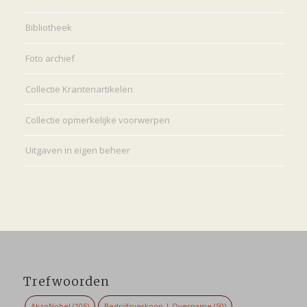
Bibliotheek
Foto archief
Collectie Krantenartikelen
Collectie opmerkelijke voorwerpen
Uitgaven in eigen beheer
Trefwoorden
AkzoNobel
(105)
Bedrijfsverkoop | Overname
(50)