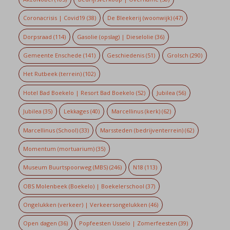
Coronacrisis | Covid19
(38)
De Bleekerij (woonwijk)
(47)
Dorpsraad
(114)
Gasolie (opslag) | Dieselolie
(36)
Gemeente Enschede
(141)
Geschiedenis
(51)
Grolsch
(290)
Het Rutbeek (terrein)
(102)
Hotel Bad Boekelo | Resort Bad Boekelo
(52)
Jubilea
(56)
Jubilea
(35)
Lekkages
(40)
Marcellinus (kerk)
(62)
Marcellinus (School)
(33)
Marssteden (bedrijventerrein)
(62)
Momentum (mortuarium)
(35)
Museum Buurtspoorweg (MBS)
(246)
N18
(113)
OBS Molenbeek (Boekelo) | Boekelerschool
(37)
Ongelukken (verkeer) | Verkeersongelukken
(46)
Open dagen
(36)
Popfeesten Usselo | Zomerfeesten
(39)