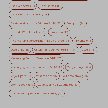
Raad van State
(34)
Rechtspraak
(80)
SABMiller (bierconcern)
(36)
Staatstoezicht op de Mijnen (SodM)
(33)
Texoprint
(34)
Tweede Wereldoorlog
(55)
Twekkelo
(35)
Twence (afvalverwerking) | Boeldershoek
(48)
Twente
(41)
Usseler Es
(63)
Usseler Es (bedrijventerrein)
(94)
Usselo
(45)
Vereniging Behoud Twekkelo (VBT)
(47)
Vereniging Behoud Usseler Es (VBU)
(38)
Vergunningen
(65)
Vrijwilligers
(35)
Windmolens
(36)
Windmolenweg
(36)
Woningbouw
(37)
Zoutcavernes | Zoutholtes
(59)
Zuivelhoeve | Roerink Food Familiy
(48)