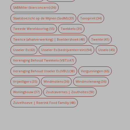
SABMiller (bierconcern)
(36)
Staatstoezicht op de Mijnen (SodM)
(33)
Texoprint
(34)
Tweede Wereldoorlog
(55)
Twekkelo
(35)
Twence (afvalverwerking) | Boeldershoek
(48)
Twente
(41)
Usseler Es
(63)
Usseler Es (bedrijventerrein)
(94)
Usselo
(45)
Vereniging Behoud Twekkelo (VBT)
(47)
Vereniging Behoud Usseler Es (VBU)
(38)
Vergunningen
(65)
Vrijwilligers
(35)
Windmolens
(36)
Windmolenweg
(36)
Woningbouw
(37)
Zoutcavernes | Zoutholtes
(59)
Zuivelhoeve | Roerink Food Familiy
(48)