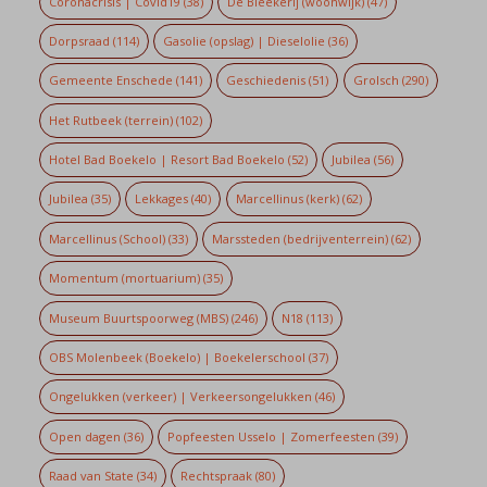
Coronacrisis | Covid19
(38)
De Bleekerij (woonwijk)
(47)
Dorpsraad
(114)
Gasolie (opslag) | Dieselolie
(36)
Gemeente Enschede
(141)
Geschiedenis
(51)
Grolsch
(290)
Het Rutbeek (terrein)
(102)
Hotel Bad Boekelo | Resort Bad Boekelo
(52)
Jubilea
(56)
Jubilea
(35)
Lekkages
(40)
Marcellinus (kerk)
(62)
Marcellinus (School)
(33)
Marssteden (bedrijventerrein)
(62)
Momentum (mortuarium)
(35)
Museum Buurtspoorweg (MBS)
(246)
N18
(113)
OBS Molenbeek (Boekelo) | Boekelerschool
(37)
Ongelukken (verkeer) | Verkeersongelukken
(46)
Open dagen
(36)
Popfeesten Usselo | Zomerfeesten
(39)
Raad van State
(34)
Rechtspraak
(80)