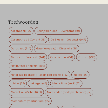
Trefwoorden
AkzoNobel
(105)
Bedrijfsverkoop | Overname
(50)
Coronacrisis | Covid19
(38)
De Bleekerij (woonwijk)
(47)
Dorpsraad
(114)
Gasolie (opslag) | Dieselolie
(36)
Gemeente Enschede
(141)
Geschiedenis
(51)
Grolsch
(290)
Het Rutbeek (terrein)
(102)
Hotel Bad Boekelo | Resort Bad Boekelo
(52)
Jubilea
(56)
Jubilea
(35)
Lekkages
(40)
Marcellinus (kerk)
(62)
Marcellinus (School)
(33)
Marssteden (bedrijventerrein)
(62)
Momentum (mortuarium)
(35)