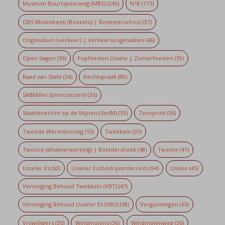
Museum Buurtspoorweg (MBS)
(246)
N18
(113)
OBS Molenbeek (Boekelo) | Boekelerschool
(37)
Ongelukken (verkeer) | Verkeersongelukken
(46)
Open dagen
(36)
Popfeesten Usselo | Zomerfeesten
(39)
Raad van State
(34)
Rechtspraak
(80)
SABMiller (bierconcern)
(36)
Staatstoezicht op de Mijnen (SodM)
(33)
Texoprint
(34)
Tweede Wereldoorlog
(55)
Twekkelo
(35)
Twence (afvalverwerking) | Boeldershoek
(48)
Twente
(41)
Usseler Es
(63)
Usseler Es (bedrijventerrein)
(94)
Usselo
(45)
Vereniging Behoud Twekkelo (VBT)
(47)
Vereniging Behoud Usseler Es (VBU)
(38)
Vergunningen
(65)
Vrijwilligers
(35)
Windmolens
(36)
Windmolenweg
(36)