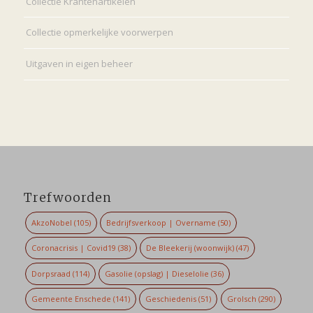
Collectie Krantenartikelen
Collectie opmerkelijke voorwerpen
Uitgaven in eigen beheer
Trefwoorden
AkzoNobel
(105)
Bedrijfsverkoop | Overname
(50)
Coronacrisis | Covid19
(38)
De Bleekerij (woonwijk)
(47)
Dorpsraad
(114)
Gasolie (opslag) | Dieselolie
(36)
Gemeente Enschede
(141)
Geschiedenis
(51)
Grolsch
(290)