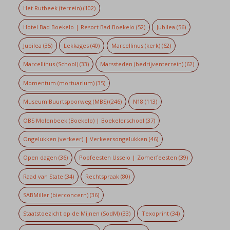
Het Rutbeek (terrein)
(102)
Hotel Bad Boekelo | Resort Bad Boekelo
(52)
Jubilea
(56)
Jubilea
(35)
Lekkages
(40)
Marcellinus (kerk)
(62)
Marcellinus (School)
(33)
Marssteden (bedrijventerrein)
(62)
Momentum (mortuarium)
(35)
Museum Buurtspoorweg (MBS)
(246)
N18
(113)
OBS Molenbeek (Boekelo) | Boekelerschool
(37)
Ongelukken (verkeer) | Verkeersongelukken
(46)
Open dagen
(36)
Popfeesten Usselo | Zomerfeesten
(39)
Raad van State
(34)
Rechtspraak
(80)
SABMiller (bierconcern)
(36)
Staatstoezicht op de Mijnen (SodM)
(33)
Texoprint
(34)