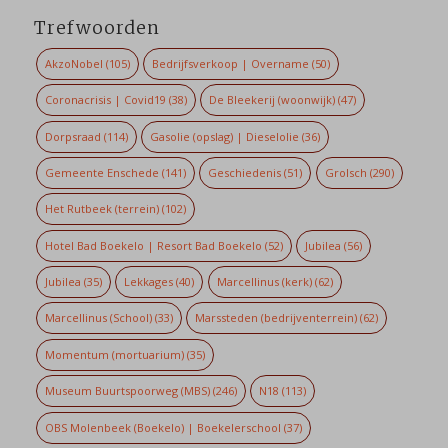
Trefwoorden
AkzoNobel
(105)
Bedrijfsverkoop | Overname
(50)
Coronacrisis | Covid19
(38)
De Bleekerij (woonwijk)
(47)
Dorpsraad
(114)
Gasolie (opslag) | Dieselolie
(36)
Gemeente Enschede
(141)
Geschiedenis
(51)
Grolsch
(290)
Het Rutbeek (terrein)
(102)
Hotel Bad Boekelo | Resort Bad Boekelo
(52)
Jubilea
(56)
Jubilea
(35)
Lekkages
(40)
Marcellinus (kerk)
(62)
Marcellinus (School)
(33)
Marssteden (bedrijventerrein)
(62)
Momentum (mortuarium)
(35)
Museum Buurtspoorweg (MBS)
(246)
N18
(113)
OBS Molenbeek (Boekelo) | Boekelerschool
(37)