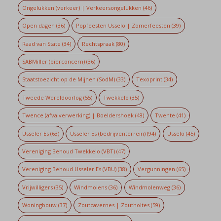
Ongelukken (verkeer) | Verkeersongelukken
(46)
Open dagen
(36)
Popfeesten Usselo | Zomerfeesten
(39)
Raad van State
(34)
Rechtspraak
(80)
SABMiller (bierconcern)
(36)
Staatstoezicht op de Mijnen (SodM)
(33)
Texoprint
(34)
Tweede Wereldoorlog
(55)
Twekkelo
(35)
Twence (afvalverwerking) | Boeldershoek
(48)
Twente
(41)
Usseler Es
(63)
Usseler Es (bedrijventerrein)
(94)
Usselo
(45)
Vereniging Behoud Twekkelo (VBT)
(47)
Vereniging Behoud Usseler Es (VBU)
(38)
Vergunningen
(65)
Vrijwilligers
(35)
Windmolens
(36)
Windmolenweg
(36)
Woningbouw
(37)
Zoutcavernes | Zoutholtes
(59)