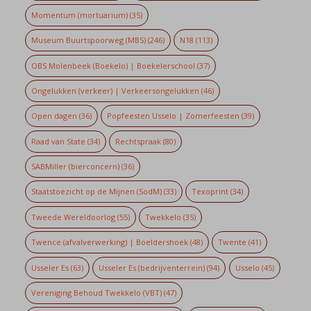
Momentum (mortuarium)
(35)
Museum Buurtspoorweg (MBS)
(246)
N18
(113)
OBS Molenbeek (Boekelo) | Boekelerschool
(37)
Ongelukken (verkeer) | Verkeersongelukken
(46)
Open dagen
(36)
Popfeesten Usselo | Zomerfeesten
(39)
Raad van State
(34)
Rechtspraak
(80)
SABMiller (bierconcern)
(36)
Staatstoezicht op de Mijnen (SodM)
(33)
Texoprint
(34)
Tweede Wereldoorlog
(55)
Twekkelo
(35)
Twence (afvalverwerking) | Boeldershoek
(48)
Twente
(41)
Usseler Es
(63)
Usseler Es (bedrijventerrein)
(94)
Usselo
(45)
Vereniging Behoud Twekkelo (VBT)
(47)