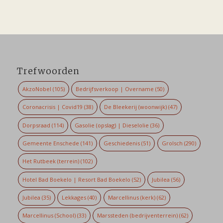
Trefwoorden
AkzoNobel
(105)
Bedrijfsverkoop | Overname
(50)
Coronacrisis | Covid19
(38)
De Bleekerij (woonwijk)
(47)
Dorpsraad
(114)
Gasolie (opslag) | Dieselolie
(36)
Gemeente Enschede
(141)
Geschiedenis
(51)
Grolsch
(290)
Het Rutbeek (terrein)
(102)
Hotel Bad Boekelo | Resort Bad Boekelo
(52)
Jubilea
(56)
Jubilea
(35)
Lekkages
(40)
Marcellinus (kerk)
(62)
Marcellinus (School)
(33)
Marssteden (bedrijventerrein)
(62)