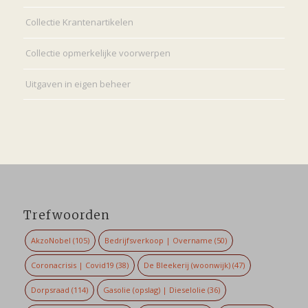
Collectie Krantenartikelen
Collectie opmerkelijke voorwerpen
Uitgaven in eigen beheer
Trefwoorden
AkzoNobel
(105)
Bedrijfsverkoop | Overname
(50)
Coronacrisis | Covid19
(38)
De Bleekerij (woonwijk)
(47)
Dorpsraad
(114)
Gasolie (opslag) | Dieselolie
(36)