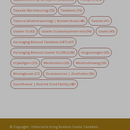
Tweede Wereldoorlog
(55)
Twekkelo
(35)
Twence (afvalverwerking) | Boeldershoek
(48)
Twente
(41)
Usseler Es
(63)
Usseler Es (bedrijventerrein)
(94)
Usselo
(45)
Vereniging Behoud Twekkelo (VBT)
(47)
Vereniging Behoud Usseler Es (VBU)
(38)
Vergunningen
(65)
Vrijwilligers
(35)
Windmolens
(36)
Windmolenweg
(36)
Woningbouw
(37)
Zoutcavernes | Zoutholtes
(59)
Zuivelhoeve | Roerink Food Familiy
(48)
© Copyright -
Historische Kring Boekelo Usselo Twekkelo