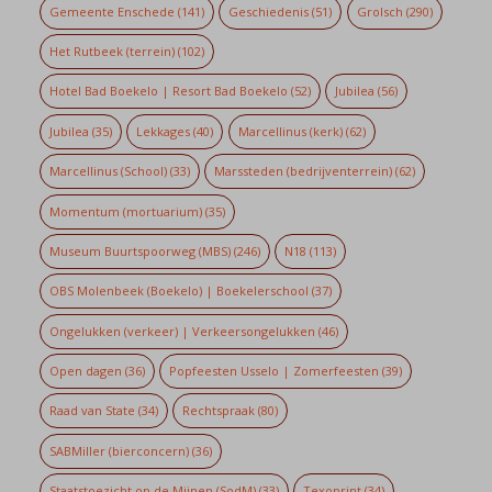
Gemeente Enschede
(141)
Geschiedenis
(51)
Grolsch
(290)
Het Rutbeek (terrein)
(102)
Hotel Bad Boekelo | Resort Bad Boekelo
(52)
Jubilea
(56)
Jubilea
(35)
Lekkages
(40)
Marcellinus (kerk)
(62)
Marcellinus (School)
(33)
Marssteden (bedrijventerrein)
(62)
Momentum (mortuarium)
(35)
Museum Buurtspoorweg (MBS)
(246)
N18
(113)
OBS Molenbeek (Boekelo) | Boekelerschool
(37)
Ongelukken (verkeer) | Verkeersongelukken
(46)
Open dagen
(36)
Popfeesten Usselo | Zomerfeesten
(39)
Raad van State
(34)
Rechtspraak
(80)
SABMiller (bierconcern)
(36)
Staatstoezicht op de Mijnen (SodM)
(33)
Texoprint
(34)