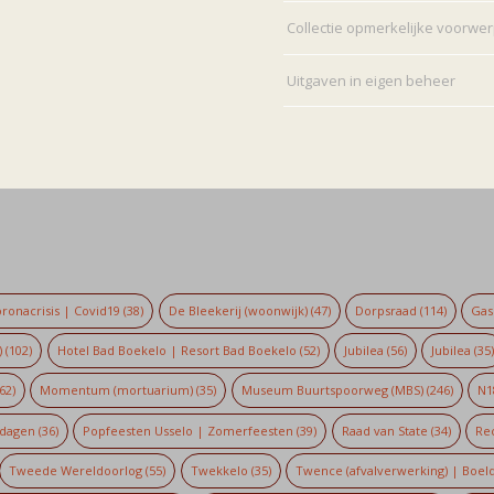
Collectie opmerkelijke voorwe
Uitgaven in eigen beheer
ronacrisis | Covid19
(38)
De Bleekerij (woonwijk)
(47)
Dorpsraad
(114)
Gaso
)
(102)
Hotel Bad Boekelo | Resort Bad Boekelo
(52)
Jubilea
(56)
Jubilea
(35
62)
Momentum (mortuarium)
(35)
Museum Buurtspoorweg (MBS)
(246)
N1
dagen
(36)
Popfeesten Usselo | Zomerfeesten
(39)
Raad van State
(34)
Re
Tweede Wereldoorlog
(55)
Twekkelo
(35)
Twence (afvalverwerking) | Boel