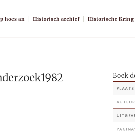
p hoes an
Historisch archief
Historische Kring
nderzoek1982
Boek de
PLAATS
AUTEU
UITGEV
PAGINA