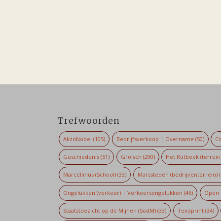
Trefwoorden
AkzoNobel
(105)
Bedrijfsverkoop | Overname
(50)
Co
Geschiedenis
(51)
Grolsch
(290)
Het Rutbeek (terrein
Marcellinus (School)
(33)
Marssteden (bedrijventerrein)
(
Ongelukken (verkeer) | Verkeersongelukken
(46)
Open 
Staatstoezicht op de Mijnen (SodM)
(33)
Texoprint
(34)