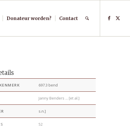
Donateur worden?
Contact
tails
KENMERK
697.3 bend
R
Janny Benders ... [et al.]
ER
s.n.]
’S
52