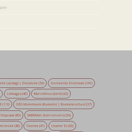
rpen
lie (opslag) | Dieselolie
(36)
Gemeente Enschede
(141)
)
Lekkages
(40)
Marcellinus (kerk)
(62)
8
(113)
OBS Molenbeek (Boekelo) | Boekelerschool
(37)
chtspraak
(80)
SABMiller (bierconcern)
(36)
dershoek
(48)
Twente
(41)
Usseler Es
(63)