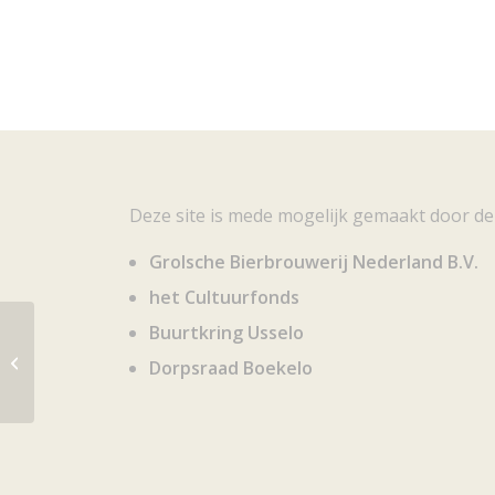
Deze site is mede mogelijk gemaakt door de
Grolsche Bierbrouwerij Nederland B.V.
het Cultuurfonds
Buurtkring Usselo
Van Vlissingen & Co’s gedenkboek
Dorpsraad Boekelo
1846 – 1946: honderd jaren...