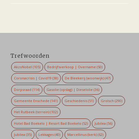
Trefwoorden
AkzoNobel
(105)
Bedrijfsverkoop | Overname
(50)
Coronacrisis | Covid19
(38)
De Bleekerij (woonwijk)
(47)
Dorpsraad
(114)
Gasolie (opslag) | Dieselolie
(36)
Gemeente Enschede
(141)
Geschiedenis
(51)
Grolsch
(290)
Het Rutbeek (terrein)
(102)
Hotel Bad Boekelo | Resort Bad Boekelo
(52)
Jubilea
(56)
Jubilea
(35)
Lekkages
(40)
Marcellinus (kerk)
(62)