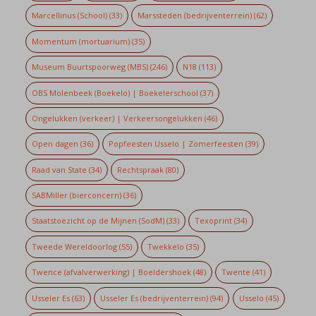
Marcellinus (School)
(33)
Marssteden (bedrijventerrein)
(62)
Momentum (mortuarium)
(35)
Museum Buurtspoorweg (MBS)
(246)
N18
(113)
OBS Molenbeek (Boekelo) | Boekelerschool
(37)
Ongelukken (verkeer) | Verkeersongelukken
(46)
Open dagen
(36)
Popfeesten Usselo | Zomerfeesten
(39)
Raad van State
(34)
Rechtspraak
(80)
SABMiller (bierconcern)
(36)
Staatstoezicht op de Mijnen (SodM)
(33)
Texoprint
(34)
Tweede Wereldoorlog
(55)
Twekkelo
(35)
Twence (afvalverwerking) | Boeldershoek
(48)
Twente
(41)
Usseler Es
(63)
Usseler Es (bedrijventerrein)
(94)
Usselo
(45)