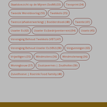
Staatstoezicht op de Mijnen (SodM)
(33)
Texoprint
(34)
Tweede Wereldoorlog
(55)
Twekkelo
(35)
Twence (afvalverwerking) | Boeldershoek
(48)
Twente
(41)
Usseler Es
(63)
Usseler Es (bedrijventerrein)
(94)
Usselo
(45)
Vereniging Behoud Twekkelo (VBT)
(47)
Vereniging Behoud Usseler Es (VBU)
(38)
Vergunningen
(65)
Vrijwilligers
(35)
Windmolens
(36)
Windmolenweg
(36)
Woningbouw
(37)
Zoutcavernes | Zoutholtes
(59)
Zuivelhoeve | Roerink Food Familiy
(48)