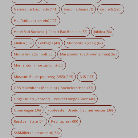
Gemeente Enschede
(141)
Geschiedenis
(51)
Grolsch
(290)
Het Rutbeek (terrein)
(102)
Hotel Bad Boekelo | Resort Bad Boekelo
(52)
Jubilea
(56)
Jubilea
(35)
Lekkages
(40)
Marcellinus (kerk)
(62)
Marcellinus (School)
(33)
Marssteden (bedrijventerrein)
(62)
Momentum (mortuarium)
(35)
Museum Buurtspoorweg (MBS)
(246)
N18
(113)
OBS Molenbeek (Boekelo) | Boekelerschool
(37)
Ongelukken (verkeer) | Verkeersongelukken
(46)
Open dagen
(36)
Popfeesten Usselo | Zomerfeesten
(39)
Raad van State
(34)
Rechtspraak
(80)
SABMiller (bierconcern)
(36)