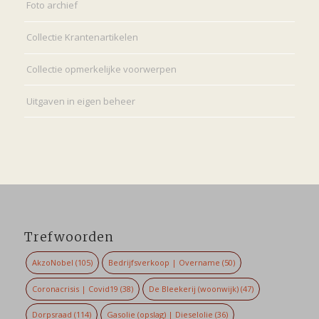
Foto archief
Collectie Krantenartikelen
Collectie opmerkelijke voorwerpen
Uitgaven in eigen beheer
Trefwoorden
AkzoNobel
(105)
Bedrijfsverkoop | Overname
(50)
Coronacrisis | Covid19
(38)
De Bleekerij (woonwijk)
(47)
Dorpsraad
(114)
Gasolie (opslag) | Dieselolie
(36)