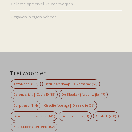
Collectie opmerkelijke voorwerpen
Uitgaven in eigen beheer
Trefwoorden
AkzoNobel
(105)
Bedrijfsverkoop | Overname
(50)
Coronacrisis | Covid19
(38)
De Bleekerij (woonwijk)
(47)
Dorpsraad
(114)
Gasolie (opslag) | Dieselolie
(36)
Gemeente Enschede
(141)
Geschiedenis
(51)
Grolsch
(290)
Het Rutbeek (terrein)
(102)