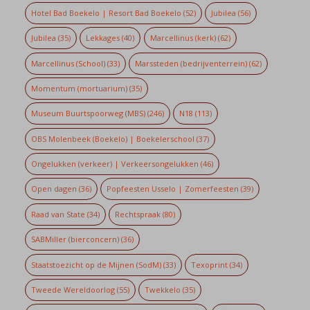
Hotel Bad Boekelo | Resort Bad Boekelo
(52)
Jubilea
(56)
Jubilea
(35)
Lekkages
(40)
Marcellinus (kerk)
(62)
Marcellinus (School)
(33)
Marssteden (bedrijventerrein)
(62)
Momentum (mortuarium)
(35)
Museum Buurtspoorweg (MBS)
(246)
N18
(113)
OBS Molenbeek (Boekelo) | Boekelerschool
(37)
Ongelukken (verkeer) | Verkeersongelukken
(46)
Open dagen
(36)
Popfeesten Usselo | Zomerfeesten
(39)
Raad van State
(34)
Rechtspraak
(80)
SABMiller (bierconcern)
(36)
Staatstoezicht op de Mijnen (SodM)
(33)
Texoprint
(34)
Tweede Wereldoorlog
(55)
Twekkelo
(35)