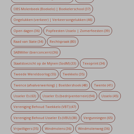
OBS Molenbeek (Boekelo) | Boekelerschool
(37)
Ongelukken (verkeer) | Verkeersongelukken
(46)
Open dagen
(36)
Popfeesten Usselo | Zomerfeesten
(39)
Raad van State
(34)
Rechtspraak
(80)
SABMiller (bierconcern)
(36)
Staatstoezicht op de Mijnen (SodM)
(33)
Texoprint
(34)
Tweede Wereldoorlog
(55)
Twekkelo
(35)
Twence (afvalverwerking) | Boeldershoek
(48)
Twente
(41)
Usseler Es
(63)
Usseler Es (bedrijventerrein)
(94)
Usselo
(45)
Vereniging Behoud Twekkelo (VBT)
(47)
Vereniging Behoud Usseler Es (VBU)
(38)
Vergunningen
(65)
Vrijwilligers
(35)
Windmolens
(36)
Windmolenweg
(36)