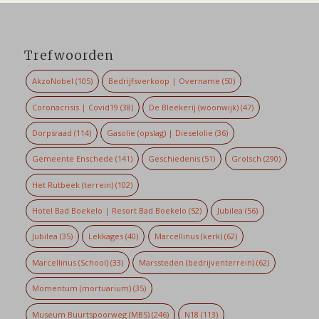
Trefwoorden
AkzoNobel
(105)
Bedrijfsverkoop | Overname
(50)
Coronacrisis | Covid19
(38)
De Bleekerij (woonwijk)
(47)
Dorpsraad
(114)
Gasolie (opslag) | Dieselolie
(36)
Gemeente Enschede
(141)
Geschiedenis
(51)
Grolsch
(290)
Het Rutbeek (terrein)
(102)
Hotel Bad Boekelo | Resort Bad Boekelo
(52)
Jubilea
(56)
Jubilea
(35)
Lekkages
(40)
Marcellinus (kerk)
(62)
Marcellinus (School)
(33)
Marssteden (bedrijventerrein)
(62)
Momentum (mortuarium)
(35)
Museum Buurtspoorweg (MBS)
(246)
N18
(113)