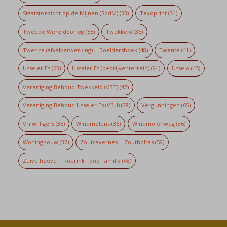
Staatstoezicht op de Mijnen (SodM)
(33)
Texoprint
(34)
Tweede Wereldoorlog
(55)
Twekkelo
(35)
Twence (afvalverwerking) | Boeldershoek
(48)
Twente
(41)
Usseler Es
(63)
Usseler Es (bedrijventerrein)
(94)
Usselo
(45)
Vereniging Behoud Twekkelo (VBT)
(47)
Vereniging Behoud Usseler Es (VBU)
(38)
Vergunningen
(65)
Vrijwilligers
(35)
Windmolens
(36)
Windmolenweg
(36)
Woningbouw
(37)
Zoutcavernes | Zoutholtes
(59)
Zuivelhoeve | Roerink Food Familiy
(48)