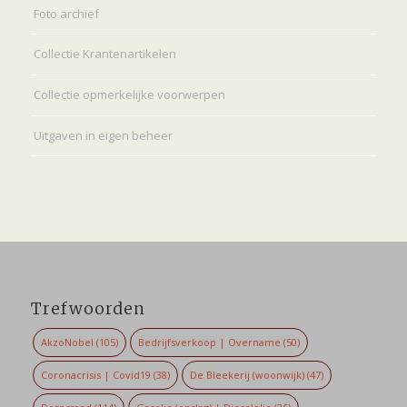
Foto archief
Collectie Krantenartikelen
Collectie opmerkelijke voorwerpen
Uitgaven in eigen beheer
Trefwoorden
AkzoNobel
(105)
Bedrijfsverkoop | Overname
(50)
Coronacrisis | Covid19
(38)
De Bleekerij (woonwijk)
(47)