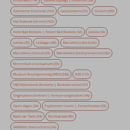
Dorpsraad
(114)
Gasolie (opslag) | Dieselolie
(36)
Gemeente Enschede
(141)
Geschiedenis
(51)
Grolsch
(290)
Het Rutbeek (terrein)
(102)
Hotel Bad Boekelo | Resort Bad Boekelo
(52)
Jubilea
(56)
Jubilea
(35)
Lekkages
(40)
Marcellinus (kerk)
(62)
Marcellinus (School)
(33)
Marssteden (bedrijventerrein)
(62)
Momentum (mortuarium)
(35)
Museum Buurtspoorweg (MBS)
(246)
N18
(113)
OBS Molenbeek (Boekelo) | Boekelerschool
(37)
Ongelukken (verkeer) | Verkeersongelukken
(46)
Open dagen
(36)
Popfeesten Usselo | Zomerfeesten
(39)
Raad van State
(34)
Rechtspraak
(80)
SABMiller (bierconcern)
(36)