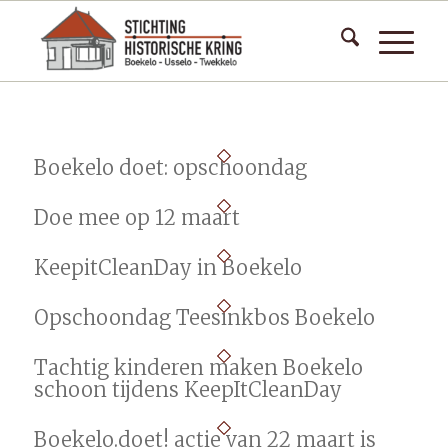
Boekelo doet: opschoondag
Doe mee op 12 maart
KeepitCleanDay in Boekelo
Opschoondag Teesinkbos Boekelo
Tachtig kinderen maken Boekelo
schoon tijdens KeepItCleanDay
Boekelo.doet! actie van 22 maart is