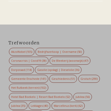
Trefwoorden
AkzoNobel
(105)
Bedrijfsverkoop | Overname
(50)
Coronacrisis | Covid19
(38)
De Bleekerij (woonwijk)
(47)
Dorpsraad
(114)
Gasolie (opslag) | Dieselolie
(36)
Gemeente Enschede
(141)
Geschiedenis
(51)
Grolsch
(290)
Het Rutbeek (terrein)
(102)
Hotel Bad Boekelo | Resort Bad Boekelo
(52)
Jubilea
(56)
Jubilea
(35)
Lekkages
(40)
Marcellinus (kerk)
(62)