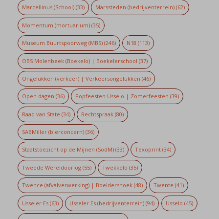
Marcellinus (School)
(33)
Marssteden (bedrijventerrein)
(62)
Momentum (mortuarium)
(35)
Museum Buurtspoorweg (MBS)
(246)
N18
(113)
OBS Molenbeek (Boekelo) | Boekelerschool
(37)
Ongelukken (verkeer) | Verkeersongelukken
(46)
Open dagen
(36)
Popfeesten Usselo | Zomerfeesten
(39)
Raad van State
(34)
Rechtspraak
(80)
SABMiller (bierconcern)
(36)
Staatstoezicht op de Mijnen (SodM)
(33)
Texoprint
(34)
Tweede Wereldoorlog
(55)
Twekkelo
(35)
Twence (afvalverwerking) | Boeldershoek
(48)
Twente
(41)
Usseler Es
(63)
Usseler Es (bedrijventerrein)
(94)
Usselo
(45)