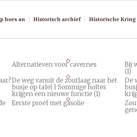
p hoes an
Historisch archief
Historische Kring
Alternatieven voor cavernes
Bij 
(1)
aar?
De weg vanuit de zoutlaag naar het
De 
busje op tafel | Sommige holtes
busj
krijgen een nieuwe functie (1)
krij
de
Eerste proef met gasolie
Zou
gen