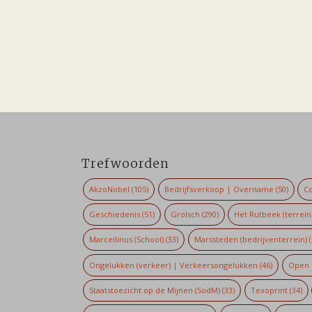
Trefwoorden
AkzoNobel
(105)
Bedrijfsverkoop | Overname
(50)
Co
Geschiedenis
(51)
Grolsch
(290)
Het Rutbeek (terrein
Marcellinus (School)
(33)
Marssteden (bedrijventerrein)
(
Ongelukken (verkeer) | Verkeersongelukken
(46)
Open 
Staatstoezicht op de Mijnen (SodM)
(33)
Texoprint
(34)