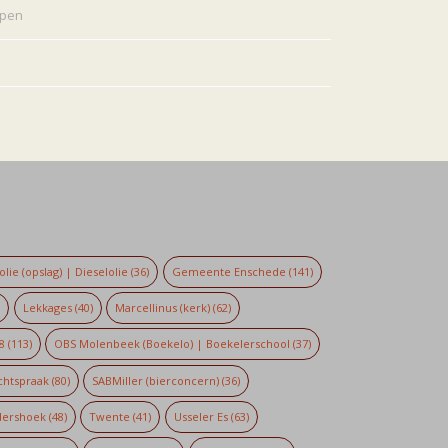
rpen
lie (opslag) | Dieselolie
(36)
Gemeente Enschede
(141)
)
Lekkages
(40)
Marcellinus (kerk)
(62)
8
(113)
OBS Molenbeek (Boekelo) | Boekelerschool
(37)
chtspraak
(80)
SABMiller (bierconcern)
(36)
dershoek
(48)
Twente
(41)
Usseler Es
(63)