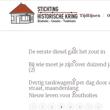
Tijdlijnen
O
De eerste diesel gaat het zout in
Bij wie moet je zijn over duizend j
(2)
Dertig tankwagens per dag door 
straat, maandenlang
Nieuw leven voor zoutholtes
‹
1
2
3
4
5
›
»