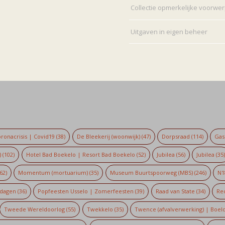
Collectie opmerkelijke voorwe
Uitgaven in eigen beheer
ronacrisis | Covid19
(38)
De Bleekerij (woonwijk)
(47)
Dorpsraad
(114)
Gaso
)
(102)
Hotel Bad Boekelo | Resort Bad Boekelo
(52)
Jubilea
(56)
Jubilea
(35
62)
Momentum (mortuarium)
(35)
Museum Buurtspoorweg (MBS)
(246)
N1
dagen
(36)
Popfeesten Usselo | Zomerfeesten
(39)
Raad van State
(34)
Re
Tweede Wereldoorlog
(55)
Twekkelo
(35)
Twence (afvalverwerking) | Boel