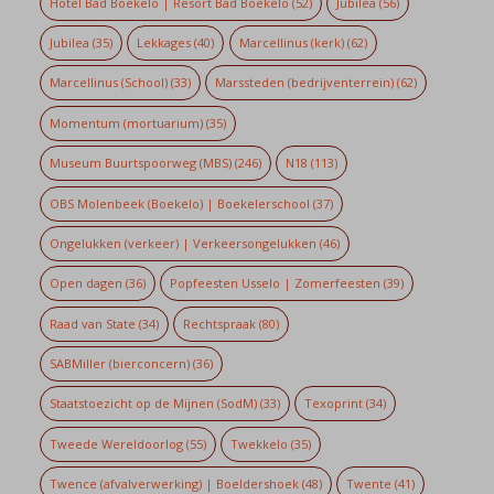
Hotel Bad Boekelo | Resort Bad Boekelo
(52)
Jubilea
(56)
Jubilea
(35)
Lekkages
(40)
Marcellinus (kerk)
(62)
Marcellinus (School)
(33)
Marssteden (bedrijventerrein)
(62)
Momentum (mortuarium)
(35)
Museum Buurtspoorweg (MBS)
(246)
N18
(113)
OBS Molenbeek (Boekelo) | Boekelerschool
(37)
Ongelukken (verkeer) | Verkeersongelukken
(46)
Open dagen
(36)
Popfeesten Usselo | Zomerfeesten
(39)
Raad van State
(34)
Rechtspraak
(80)
SABMiller (bierconcern)
(36)
Staatstoezicht op de Mijnen (SodM)
(33)
Texoprint
(34)
Tweede Wereldoorlog
(55)
Twekkelo
(35)
Twence (afvalverwerking) | Boeldershoek
(48)
Twente
(41)