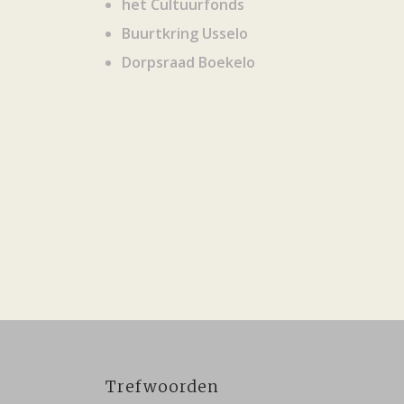
het Cultuurfonds
Buurtkring Usselo
Dorpsraad Boekelo
Trefwoorden