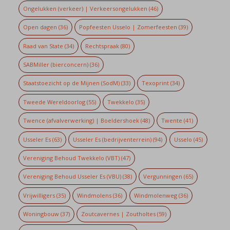
Ongelukken (verkeer) | Verkeersongelukken
(46)
Open dagen
(36)
Popfeesten Usselo | Zomerfeesten
(39)
Raad van State
(34)
Rechtspraak
(80)
SABMiller (bierconcern)
(36)
Staatstoezicht op de Mijnen (SodM)
(33)
Texoprint
(34)
Tweede Wereldoorlog
(55)
Twekkelo
(35)
Twence (afvalverwerking) | Boeldershoek
(48)
Twente
(41)
Usseler Es
(63)
Usseler Es (bedrijventerrein)
(94)
Usselo
(45)
Vereniging Behoud Twekkelo (VBT)
(47)
Vereniging Behoud Usseler Es (VBU)
(38)
Vergunningen
(65)
Vrijwilligers
(35)
Windmolens
(36)
Windmolenweg
(36)
Woningbouw
(37)
Zoutcavernes | Zoutholtes
(59)