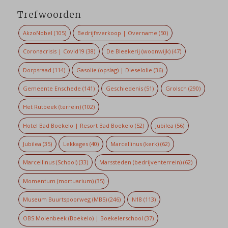
Trefwoorden
AkzoNobel
(105)
Bedrijfsverkoop | Overname
(50)
Coronacrisis | Covid19
(38)
De Bleekerij (woonwijk)
(47)
Dorpsraad
(114)
Gasolie (opslag) | Dieselolie
(36)
Gemeente Enschede
(141)
Geschiedenis
(51)
Grolsch
(290)
Het Rutbeek (terrein)
(102)
Hotel Bad Boekelo | Resort Bad Boekelo
(52)
Jubilea
(56)
Jubilea
(35)
Lekkages
(40)
Marcellinus (kerk)
(62)
Marcellinus (School)
(33)
Marssteden (bedrijventerrein)
(62)
Momentum (mortuarium)
(35)
Museum Buurtspoorweg (MBS)
(246)
N18
(113)
OBS Molenbeek (Boekelo) | Boekelerschool
(37)