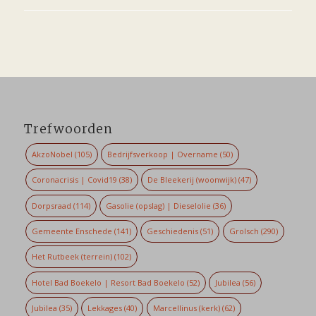
Trefwoorden
AkzoNobel
(105)
Bedrijfsverkoop | Overname
(50)
Coronacrisis | Covid19
(38)
De Bleekerij (woonwijk)
(47)
Dorpsraad
(114)
Gasolie (opslag) | Dieselolie
(36)
Gemeente Enschede
(141)
Geschiedenis
(51)
Grolsch
(290)
Het Rutbeek (terrein)
(102)
Hotel Bad Boekelo | Resort Bad Boekelo
(52)
Jubilea
(56)
Jubilea
(35)
Lekkages
(40)
Marcellinus (kerk)
(62)