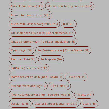
Marcellinus (School)
(33)
Marssteden (bedrijventerrein)
(62)
Momentum (mortuarium)
(35)
Museum Buurtspoorweg (MBS)
(246)
N18
(113)
OBS Molenbeek (Boekelo) | Boekelerschool
(37)
Ongelukken (verkeer) | Verkeersongelukken
(46)
Open dagen
(36)
Popfeesten Usselo | Zomerfeesten
(39)
Raad van State
(34)
Rechtspraak
(80)
SABMiller (bierconcern)
(36)
Staatstoezicht op de Mijnen (SodM)
(33)
Texoprint
(34)
Tweede Wereldoorlog
(55)
Twekkelo
(35)
Twence (afvalverwerking) | Boeldershoek
(48)
Twente
(41)
Usseler Es
(63)
Usseler Es (bedrijventerrein)
(94)
Usselo
(45)