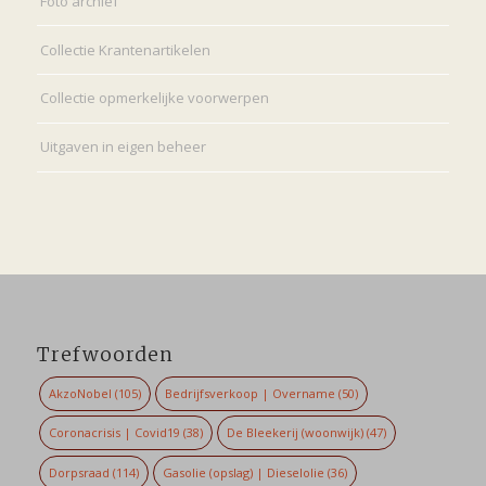
Foto archief
Collectie Krantenartikelen
Collectie opmerkelijke voorwerpen
Uitgaven in eigen beheer
Trefwoorden
AkzoNobel
(105)
Bedrijfsverkoop | Overname
(50)
Coronacrisis | Covid19
(38)
De Bleekerij (woonwijk)
(47)
Dorpsraad
(114)
Gasolie (opslag) | Dieselolie
(36)