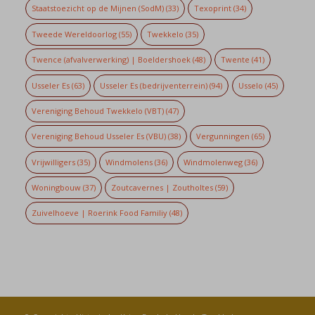
Staatstoezicht op de Mijnen (SodM)
(33)
Texoprint
(34)
Tweede Wereldoorlog
(55)
Twekkelo
(35)
Twence (afvalverwerking) | Boeldershoek
(48)
Twente
(41)
Usseler Es
(63)
Usseler Es (bedrijventerrein)
(94)
Usselo
(45)
Vereniging Behoud Twekkelo (VBT)
(47)
Vereniging Behoud Usseler Es (VBU)
(38)
Vergunningen
(65)
Vrijwilligers
(35)
Windmolens
(36)
Windmolenweg
(36)
Woningbouw
(37)
Zoutcavernes | Zoutholtes
(59)
Zuivelhoeve | Roerink Food Familiy
(48)