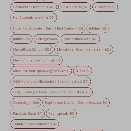
Gemeente Enschede
(141)
Geschiedenis
(51)
Grolsch
(290)
Het Rutbeek (terrein)
(102)
Hotel Bad Boekelo | Resort Bad Boekelo
(52)
Jubilea
(56)
Jubilea
(35)
Lekkages
(40)
Marcellinus (kerk)
(62)
Marcellinus (School)
(33)
Marssteden (bedrijventerrein)
(62)
Momentum (mortuarium)
(35)
Museum Buurtspoorweg (MBS)
(246)
N18
(113)
OBS Molenbeek (Boekelo) | Boekelerschool
(37)
Ongelukken (verkeer) | Verkeersongelukken
(46)
Open dagen
(36)
Popfeesten Usselo | Zomerfeesten
(39)
Raad van State
(34)
Rechtspraak
(80)
SABMiller (bierconcern)
(36)