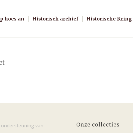
p hoes an
Historisch archief
Historische Kring
et
–
Onze collecties
 ondersteuning van: